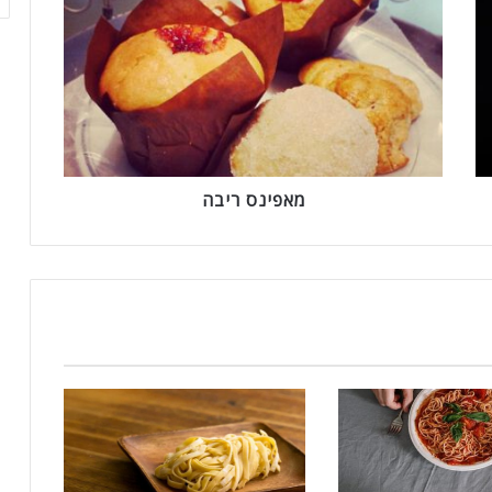
א
פ
י
נ
ס
ר
י
ב
ה
מאפינס ריבה