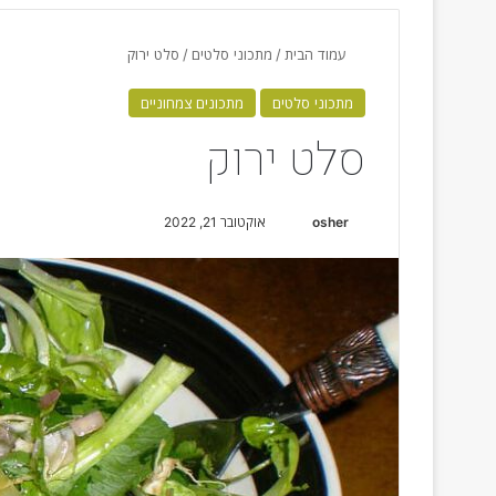
עמוד הבית
/
מתכוני סלטים
/
סלט ירוק
מתכוני סלטים
מתכונים צמחוניים
סלט ירוק
osher
S
אוקטובר 21, 2022
e
n
d
a
n
e
m
a
i
l