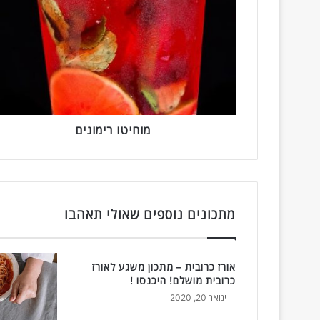
ו
ח
י
ט
ו
ר
י
מ
ו
מוחיטו רימונים
נ
י
ם
מתכונים נוספים שאולי תאהבו
אורז כרובית – מתכון משגע לאורז
כרובית מושלם! היכנסו !
ינואר 20, 2020