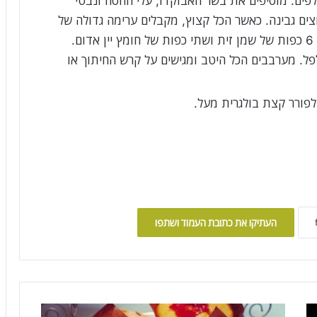
לפים. מוסיפים את בשר האבוקדו, עלי החסה ונבטי
ים גבינה. כאשר הכל קצוץ, מקבלים ערימה גדולה של
סלט על הקרש. עושים בור באמצע ומזליפים 6 כפות של שמן זית ושתי כפות של חומץ יין אדום.
פל. מערבבים הכל היטב ומגישים על קרש החיתוך או
לפורר קצת בולגרית מעל.
העתיקו את כתובת העמוד ושתפו
מ