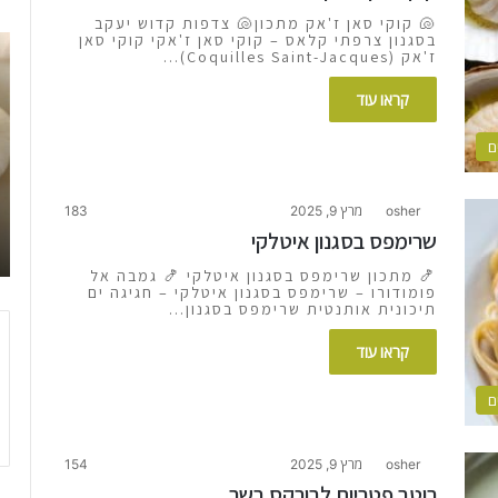
🐚 קוקי סאן ז'אק מתכון🐚 צדפות קדוש יעקב
בסגנון צרפתי קלאס – קוקי סאן ז'אקי קוקי סאן
פי
ז'אק (Coquilles Saint-Jacques)…
דה
גא
קראו עוד
מק
–
ם
מת
קל
טר
osher
מרץ 9, 2025
183
וט
שרימפס בסגנון איטלקי
לה
🍤 מתכון שרימפס בסגנון איטלקי 🍤 גמבה אל
בב
פומודורו – שרימפס בסגנון איטלקי – חגיגה ים
תיכונית אותנטית שרימפס בסגנון…
קראו עוד
ם
osher
מרץ 9, 2025
154
רוטב פטריות לבורקס בשר