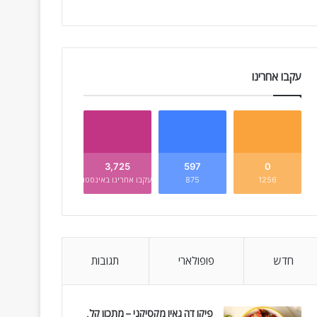
עקבו אחרינו
3,725
597
0
1256
875
עקבו אחרינו באינסטגרם
חדש
פופולארי
תגובות
פיקו דה גאיו מקסיקני – מתכון קל,