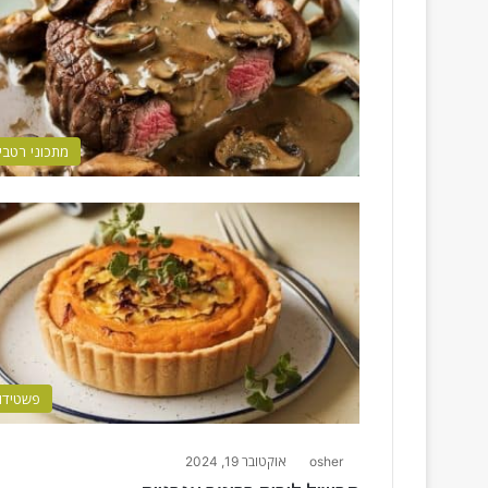
מתכוני רטבי
פשטידו
osher
אוקטובר 19, 2024