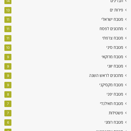
תבלינים
14
פירות ים
13
מטבח ישראלי
11
מתכונים לפסח
11
מטבח צרפתי
11
מטבח סיני
10
מטבח מרוקאי
9
מטבח יווני
9
מתכונים לראש השנה
9
מטבח מקסיקני
9
מטבח יפני
8
מטבח תאילנדי
7
פשטידות
7
מטבח רומני
6