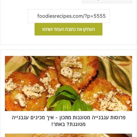
העתיקו את כתובת העמוד ושתפו
פ
ר
ו
ס
ו
ת
ע
ג
ב
נ
פרוסות עגבנייה מטוגנות מתכון - איך מכינים עגבנייה
י
מטוגנת? באתר!
י
ה
ט