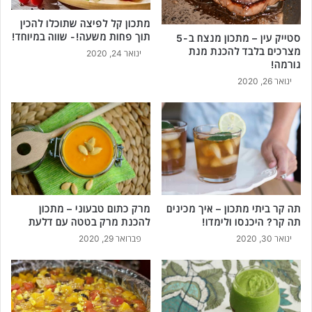
ם
א
ע
מתכון קל לפיצה שתוכלו להכין
י
תוך פחות משעה!- שווה במיוחד!
ג
סטייק עין – מתכון מנצח ב-5
ך
מצרכים בלבד להכנת מנת
ב
מ
ינואר 24, 2020
גורמה!
נ
כ
י
ינואר 26, 2020
י
י
נ
ה
י
מ
ם
ט
ט
ו
ו
ג
ס
נ
ט
ת
ג
תה קר ביתי מתכון – איך מכינים
מרק כתום טבעוני – מתכון
?
ב
תה קר? היכנסו ולימדו!
להכנת מרק בטטה עם דלעת
ב
י
ינואר 30, 2020
פברואר 29, 2020
א
נ
ת
ה
ר
?
!
ה
י