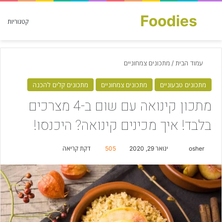
Foodies
חפש עבור
קטגוריות
עמוד הבית
/
מתכונים צמחוניים
מתכונים טבעוניים
מתכונים צמחוניים
מתכונים קלים להכנה
מתכון קינואה עם שום ב-4 מצרכים
בלבד! איך מכינים קינואה? היכנסו!
osher
S
ינואר 29, 2020
505
דקת קריאה
e
n
d
a
n
e