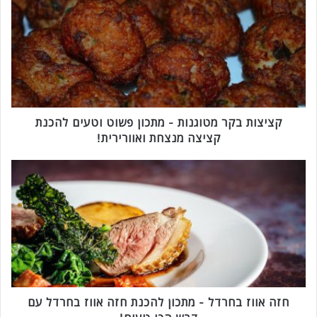
צ
י
צ
ו
ת
ב
ק
ר
מ
קציצות בקר מטוגנות - מתכון פשוט וטעים להכנת
ט
קציצה מנצחת ואוורירית!
ו
ג
ח
נ
ז
ו
ה
ת
א
-
ו
מ
ו
ת
ז
כ
ב
ו
ח
ן
ר
חזה אווז בחרדל - מתכון להכנת חזה אווז בחרדל עם
פ
ד