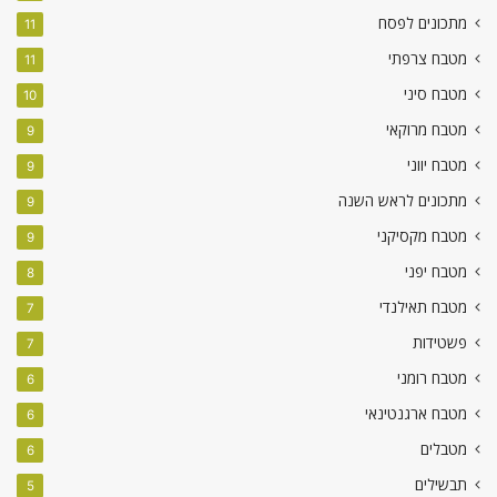
מתכונים לפסח
11
מטבח צרפתי
11
מטבח סיני
10
מטבח מרוקאי
9
מטבח יווני
9
מתכונים לראש השנה
9
מטבח מקסיקני
9
מטבח יפני
8
מטבח תאילנדי
7
פשטידות
7
מטבח רומני
6
מטבח ארגנטינאי
6
מטבלים
6
תבשילים
5