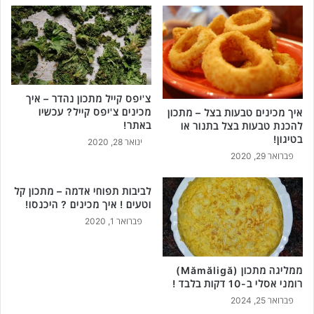
צ'יפס קייל מתכון נהדר – איך
מכינים צ'יפס קייל? עכשיו
איך מכינים טבעות בצל – מתכון
באתר!
להכנת טבעות בצל בתנור או
בטיגון!
ינואר 28, 2020
פברואר 29, 2020
לביבות תפוחי אדמה – מתכון קל
וטעים ! איך מכינים ? היכנסו!
פברואר 1, 2020
ממליגה מתכון (Mămăligă)
רומני אסלי ב-10 דקות בלבד !
פברואר 25, 2024