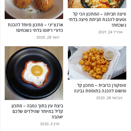
ח
ר
ת
ד
פיצה חביתה – המתכון הכי קל
ו
ל
וטעים להכנת חביתת פיצה בלתי
א
ע
ארנצ'יני – מתכון מיוחד להכנת
נשכחת!
ו
ם
כדורי ריזוטו בלתי נשכחים!
אפריל 24, 2021
ו
ד
ינואר 29, 2020
ר
ב
י
ש
ר
ה
י
כ
ת
י
!
ט
ע
י
פופקורן כרובית – מתכון קל
ם
ופשוט להכנה בתוספת גבינה
!
פברואר 28, 2020
ביצת עין בתוך גמבה – מתכון
קליל במיוחד שהילדים שלכם
יאהבו!
מרץ 2, 2020