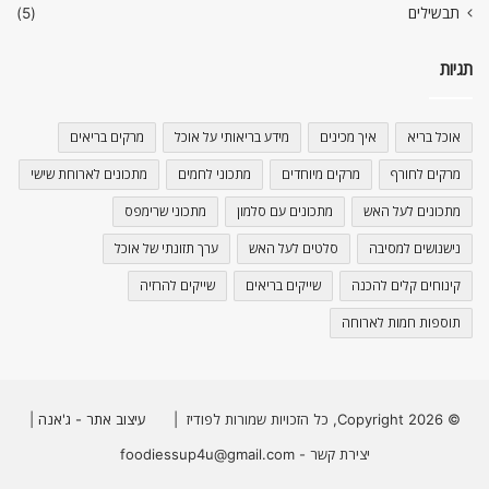
תבשילים
(5)
תגיות
אוכל בריא
איך מכינים
מידע בריאותי על אוכל
מרקים בריאים
מרקים לחורף
מרקים מיוחדים
מתכוני לחמים
מתכונים לארוחת שישי
מתכונים לעל האש
מתכונים עם סלמון
מתכוני שרימפס
נישנושים למסיבה
סלטים לעל האש
ערך תזונתי של אוכל
קינוחים קלים להכנה
שייקים בריאים
שייקים להרזיה
תוספות חמות לארוחה
© Copyright 2026, כל הזכויות שמורות לפודיז |
עיצוב אתר - ג'אנה
|
יצירת קשר - foodiessup4u@gmail.com