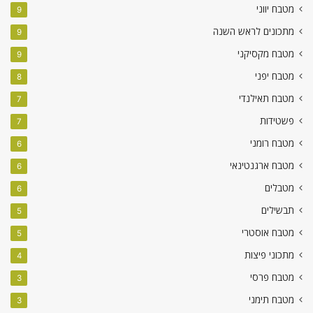
מטבח יווני
9
מתכונים לראש השנה
9
מטבח מקסיקני
9
מטבח יפני
8
מטבח תאילנדי
7
פשטידות
7
מטבח רומני
6
מטבח ארגנטינאי
6
מטבלים
6
תבשילים
5
מטבח אוסטרי
5
מתכוני פיצות
4
מטבח פרסי
3
מטבח תימני
3