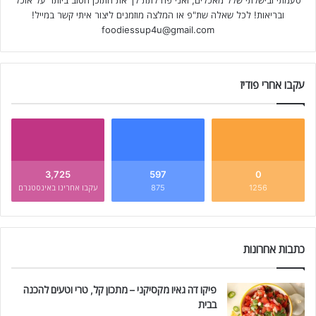
טעמתי ובישלתי שלל מאכלים, ואני פה לתת לך את התוכן הטוב ביותר על אוכל
ובריאות! לכל שאלה שת"פ או המלצה מוזמנים ליצור איתי קשר במייל!
foodiessup4u@gmail.com
עקבו אחרי פודיז
3,725
597
0
1256
875
עקבו אחרינו באינסטגרם
כתבות אחרונות
פיקו דה גאיו מקסיקני – מתכון קל, טרי וטעים להכנה
בבית