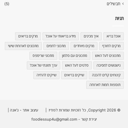
תבשילים
(5)
תגיות
אוכל בריא
איך מכינים
מידע בריאותי על אוכל
מרקים בריאים
מרקים לחורף
מרקים מיוחדים
מתכוני לחמים
מתכונים לארוחת שישי
מתכונים לעל האש
מתכונים עם סלמון
מתכוני שרימפס
נישנושים למסיבה
סלטים לעל האש
ערך תזונתי של אוכל
קינוחים קלים להכנה
שייקים בריאים
שייקים להרזיה
תוספות חמות לארוחה
© Copyright 2026, כל הזכויות שמורות לפודיז |
עיצוב אתר - ג'אנה
|
יצירת קשר - foodiessup4u@gmail.com