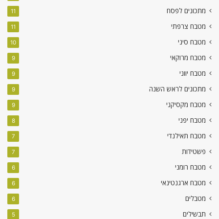
מתכונים לפסח
11
מטבח צרפתי
11
מטבח סיני
10
מטבח מרוקאי
9
מטבח יווני
9
מתכונים לראש השנה
9
מטבח מקסיקני
9
מטבח יפני
8
מטבח תאילנדי
7
פשטידות
7
מטבח רומני
6
מטבח ארגנטינאי
6
מטבלים
6
תבשילים
5