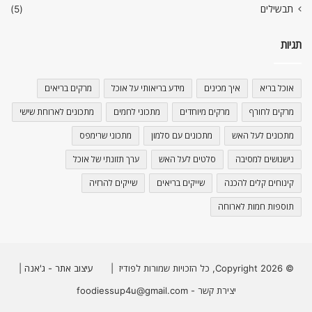
תבשילים
(5)
תגיות
אוכל בריא
איך מכינים
מידע בריאותי על אוכל
מרקים בריאים
מרקים לחורף
מרקים מיוחדים
מתכוני לחמים
מתכונים לארוחת שישי
מתכונים לעל האש
מתכונים עם סלמון
מתכוני שרימפס
נישנושים למסיבה
סלטים לעל האש
ערך תזונתי של אוכל
קינוחים קלים להכנה
שייקים בריאים
שייקים להרזיה
תוספות חמות לארוחה
© Copyright 2026, כל הזכויות שמורות לפודיז |
עיצוב אתר - ג'אנה
|
יצירת קשר - foodiessup4u@gmail.com