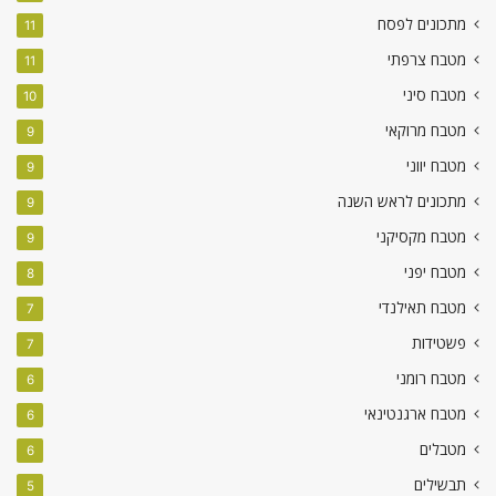
מתכונים לפסח
11
מטבח צרפתי
11
מטבח סיני
10
מטבח מרוקאי
9
מטבח יווני
9
מתכונים לראש השנה
9
מטבח מקסיקני
9
מטבח יפני
8
מטבח תאילנדי
7
פשטידות
7
מטבח רומני
6
מטבח ארגנטינאי
6
מטבלים
6
תבשילים
5