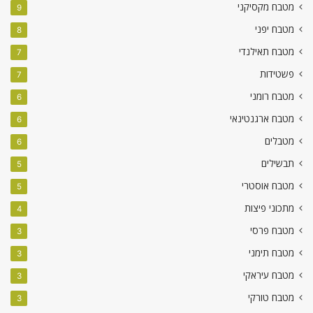
מטבח מקסיקני
9
מטבח יפני
8
מטבח תאילנדי
7
פשטידות
7
מטבח רומני
6
מטבח ארגנטינאי
6
מטבלים
6
תבשילים
5
מטבח אוסטרי
5
מתכוני פיצות
4
מטבח פרסי
3
מטבח תימני
3
מטבח עיראקי
3
מטבח טורקי
3