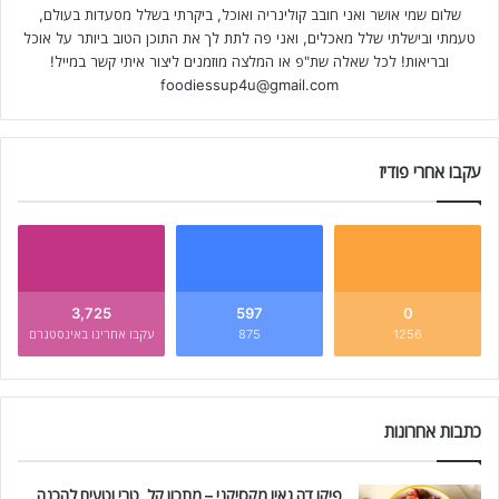
שלום שמי אושר ואני חובב קולינריה ואוכל, ביקרתי בשלל מסעדות בעולם,
טעמתי ובישלתי שלל מאכלים, ואני פה לתת לך את התוכן הטוב ביותר על אוכל
ובריאות! לכל שאלה שת"פ או המלצה מוזמנים ליצור איתי קשר במייל!
foodiessup4u@gmail.com
עקבו אחרי פודיז
3,725
597
0
1256
875
עקבו אחרינו באינסטגרם
כתבות אחרונות
פיקו דה גאיו מקסיקני – מתכון קל, טרי וטעים להכנה