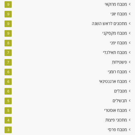
מטבח מרוקאי
9
מטבח יווני
9
מתכונים לראש השנה
9
מטבח מקסיקני
9
מטבח יפני
8
מטבח תאילנדי
7
פשטידות
7
מטבח רומני
6
מטבח ארגנטינאי
6
מטבלים
6
תבשילים
5
מטבח אוסטרי
5
מתכוני פיצות
4
מטבח פרסי
3