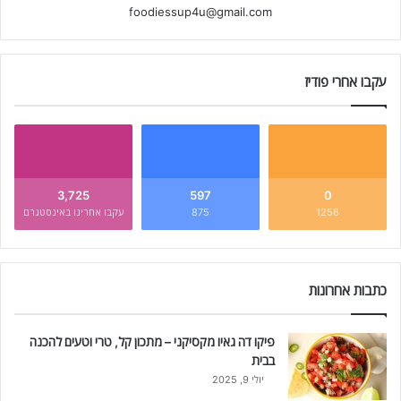
foodiessup4u@gmail.com
עקבו אחרי פודיז
3,725
597
0
1256
875
עקבו אחרינו באינסטגרם
כתבות אחרונות
פיקו דה גאיו מקסיקני – מתכון קל, טרי וטעים להכנה
בבית
יולי 9, 2025