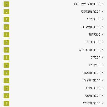
מתכונים לראש השנה
9
מטבח מקסיקני
9
מטבח יפני
8
מטבח תאילנדי
7
פשטידות
7
מטבח רומני
6
מטבח ארגנטינאי
6
מטבלים
6
תבשילים
5
מטבח אוסטרי
5
מתכוני פיצות
4
מטבח פרסי
3
מטבח תימני
3
מטבח עיראקי
3