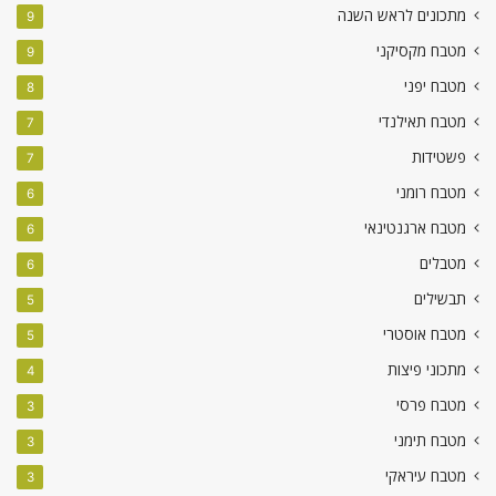
מתכונים לראש השנה
9
מטבח מקסיקני
9
מטבח יפני
8
מטבח תאילנדי
7
פשטידות
7
מטבח רומני
6
מטבח ארגנטינאי
6
מטבלים
6
תבשילים
5
מטבח אוסטרי
5
מתכוני פיצות
4
מטבח פרסי
3
מטבח תימני
3
מטבח עיראקי
3