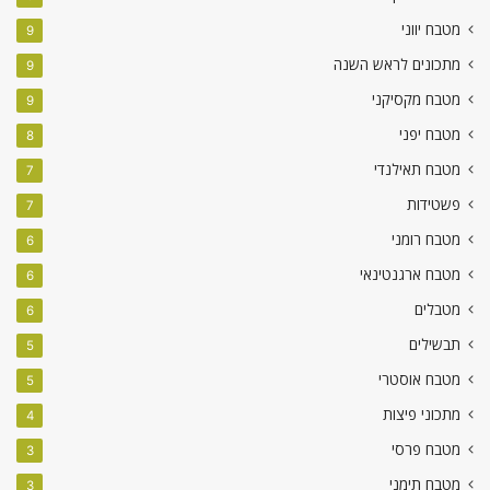
מטבח יווני
9
מתכונים לראש השנה
9
מטבח מקסיקני
9
מטבח יפני
8
מטבח תאילנדי
7
פשטידות
7
מטבח רומני
6
מטבח ארגנטינאי
6
מטבלים
6
תבשילים
5
מטבח אוסטרי
5
מתכוני פיצות
4
מטבח פרסי
3
מטבח תימני
3