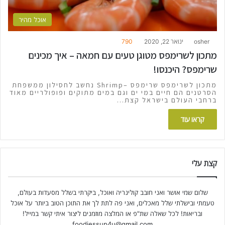
אוכל מהיר
osher
ינואר 22, 2020
790
מתכון לשרימפס מטוגן טעים עם חמאה – איך מכינים
שרימפס? היכנסו!
מתכון לשרימפס שרימפס –Shrimp נחשב לחסילון ממשפחת
הסרטנים הם חיים במי ים וגם במים מתוקים ופופולריים מאוד
ברחבי העולם בישראל קצת…
קראו עוד
קצת עלי
שלום שמי אושר ואני חובב קולינריה ואוכל, ביקרתי בשלל מסעדות בעולם,
טעמתי ובישלתי שלל מאכלים, ואני פה לתת לך את התוכן הטוב ביותר על אוכל
ובריאות! לכל שאלה שת"פ או המלצה מוזמנים ליצור איתי קשר במייל!
foodiessup4u@gmail.com