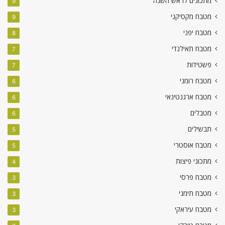
מתכונים לראש השנה
9
מטבח מקסיקני
9
מטבח יפני
8
מטבח תאילנדי
7
פשטידות
7
מטבח רומני
6
מטבח ארגנטינאי
6
מטבלים
6
תבשילים
5
מטבח אוסטרי
5
מתכוני פיצות
4
מטבח פרסי
3
מטבח תימני
3
מטבח עיראקי
3