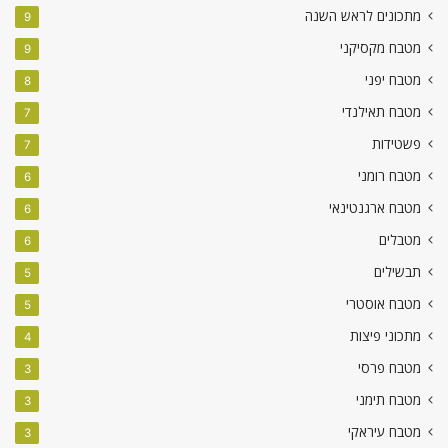
מתכונים לראש השנה
9
מטבח מקסיקני
9
מטבח יפני
8
מטבח תאילנדי
7
פשטידות
7
מטבח רומני
6
מטבח ארגנטינאי
6
מטבלים
6
תבשילים
5
מטבח אוסטרי
5
מתכוני פיצות
4
מטבח פרסי
3
מטבח תימני
3
מטבח עיראקי
3