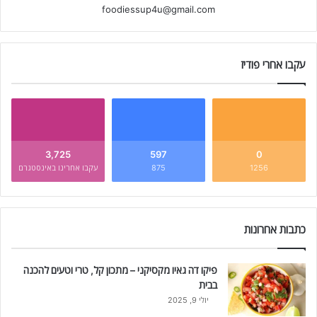
foodiessup4u@gmail.com
עקבו אחרי פודיז
3,725
597
0
1256
875
עקבו אחרינו באינסטגרם
כתבות אחרונות
פיקו דה גאיו מקסיקני – מתכון קל, טרי וטעים להכנה
בבית
יולי 9, 2025