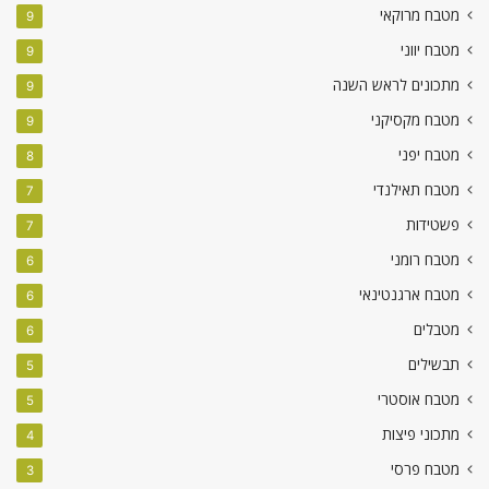
מטבח מרוקאי
9
מטבח יווני
9
מתכונים לראש השנה
9
מטבח מקסיקני
9
מטבח יפני
8
מטבח תאילנדי
7
פשטידות
7
מטבח רומני
6
מטבח ארגנטינאי
6
מטבלים
6
תבשילים
5
מטבח אוסטרי
5
מתכוני פיצות
4
מטבח פרסי
3