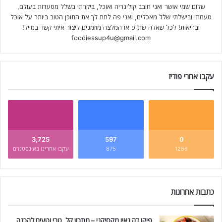
שלום שמי אושר ואני חובב קולינריה ואוכל, ביקרתי בשלל מסעדות בעולם,
טעמתי ובישלתי שלל מאכלים, ואני פה לתת לך את התוכן הטוב ביותר על אוכל
ובריאות! לכל שאלה שת"פ או המלצה מוזמנים ליצור איתי קשר במייל!
foodiessup4u@gmail.com
עקבו אחרי פודיז
3,725
597
0
1256
875
עקבו אחרינו באינסטגרם
כתבות אחרונות
פיקו דה גאיו מקסיקני – מתכון קל, טרי וטעים להכנה