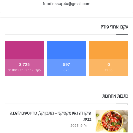
foodiessup4u@gmail.com
עקבו אחרי פודיז
3,725
597
0
1256
875
עקבו אחרינו באינסטגרם
כתבות אחרונות
פיקו דה גאיו מקסיקני – מתכון קל, טרי וטעים להכנה
בבית
יולי 9, 2025