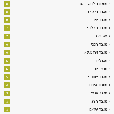
מתכונים לראש השנה
9
מטבח מקסיקני
9
מטבח יפני
8
מטבח תאילנדי
7
פשטידות
7
מטבח רומני
6
מטבח ארגנטינאי
6
מטבלים
6
תבשילים
5
מטבח אוסטרי
5
מתכוני פיצות
4
מטבח פרסי
3
מטבח תימני
3
מטבח עיראקי
3