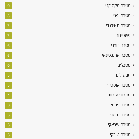
מטבח מקסיקני
9
מטבח יפני
8
מטבח תאילנדי
7
פשטידות
7
מטבח רומני
6
מטבח ארגנטינאי
6
מטבלים
6
תבשילים
5
מטבח אוסטרי
5
מתכוני פיצות
4
מטבח פרסי
3
מטבח תימני
3
מטבח עיראקי
3
מטבח טורקי
3