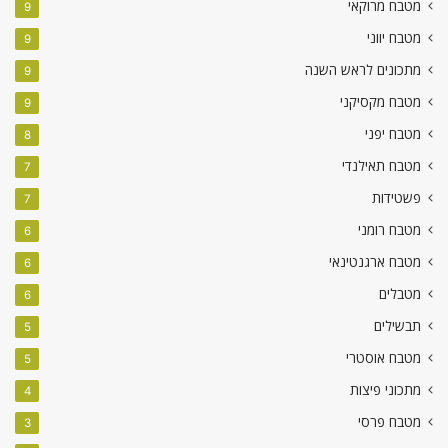
מטבח מרוקאי
9
מטבח יווני
9
מתכונים לראש השנה
9
מטבח מקסיקני
9
מטבח יפני
8
מטבח תאילנדי
7
פשטידות
7
מטבח רומני
6
מטבח ארגנטינאי
6
מטבלים
6
תבשילים
5
מטבח אוסטרי
5
מתכוני פיצות
4
מטבח פרסי
3