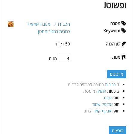
ופשוט!
מטבח
מטבח הודי
,
מטבח ישראלי
Keyword
כרובית בתנור מתכון
זמן הכנה
50
דקות
מנות
מנות
מרכיבים
1
כרובית
חתוכה לפרחים גדולים
3
כפות
חמאה
מומסת
חופן
מלח
חופן
פלפל שחור
חופן
אבקת קארי
צהוב
הוראות