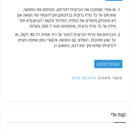
אז אחרי שחתכנו את הכרובית לפרחים, ממיסים את החמאה
ומורחים על כל פרח כרובית בנדיבות(ניתן להוסיף עוד חמאה אם
לא מספיק) מפזרים את המלח, הפלפל והקארי הצהוב(לא יותר
מידי) על כל פרח כרובית, ומחממים תנור ל-200 מעלות.
מכניסים את פרחי הכרובית לתנור על נייר אפייה לכ-40 דקות, או
עד שהן מזהיבות, השילוב עם החמאה והקארי נותן טוויסט מצויין
לכרובית! שתפו איך יצא לכם, בתאבון =)
הערות למתכון
מקור תמונה
Deb Nystro
קצת עלי