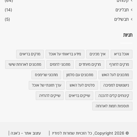
קינוחים
(64)
תבלינים
(14)
תבשילים
(5)
תגיות
אוכל בריא
איך מכינים
מידע בריאותי על אוכל
מרקים בריאים
מרקים לחורף
מרקים מיוחדים
מתכוני לחמים
מתכונים לארוחת שישי
מתכונים לעל האש
מתכונים עם סלמון
מתכוני שרימפס
נישנושים למסיבה
סלטים לעל האש
ערך תזונתי של אוכל
קינוחים קלים להכנה
שייקים בריאים
שייקים להרזיה
תוספות חמות לארוחה
© Copyright 2026, כל הזכויות שמורות לפודיז |
עיצוב אתר - ג'אנה
|