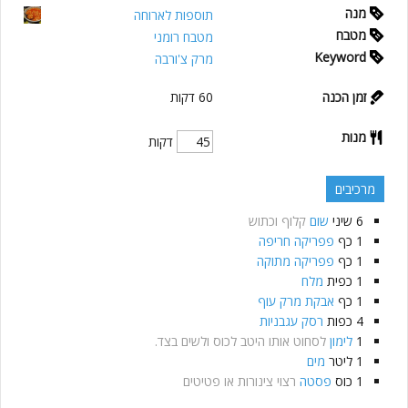
מנה
תוספות לארוחה
מטבח
מטבח רומני
Keyword
מרק צ'ורבה
זמן הכנה
60
דקות
מנות
דקות
מרכיבים
6
שיני
שום
קלוף וכתוש
1
כף
פפריקה חריפה
1
כף
פפריקה מתוקה
1
כפית
מלח
1
כף
אבקת מרק עוף
4
כפות
רסק עגבניות
1
לימון
לסחוט אותו היטב לכוס ולשים בצד.
1
ליטר
מים
1
כוס
פסטה
רצוי צינורות או פטיטים