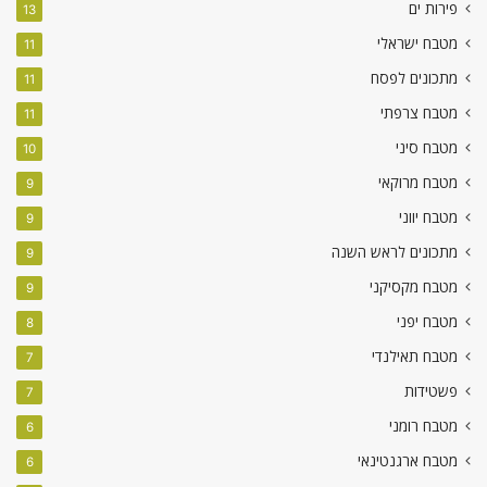
פירות ים
13
מטבח ישראלי
11
מתכונים לפסח
11
מטבח צרפתי
11
מטבח סיני
10
מטבח מרוקאי
9
מטבח יווני
9
מתכונים לראש השנה
9
מטבח מקסיקני
9
מטבח יפני
8
מטבח תאילנדי
7
פשטידות
7
מטבח רומני
6
מטבח ארגנטינאי
6