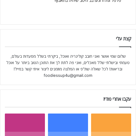
פלפל ומלח ונערבב היטב שיהיה בתאבון!!
קצת עלי
שלום שמי אושר ואני חובב קולינריה ואוכל, ביקרתי בשלל מסעדות בעולם,
טעמתי ובישלתי שלל מאכלים, ואני פה לתת לך את התוכן הטוב ביותר על אוכל
ובריאות! לכל שאלה שת"פ או המלצה מוזמנים ליצור איתי קשר במייל!
foodiessup4u@gmail.com
עקבו אחרי פודיז