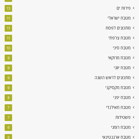
פירות ים
13
מטבח ישראלי
11
מתכונים לפסח
11
מטבח צרפתי
11
מטבח סיני
10
מטבח מרוקאי
9
מטבח יווני
9
מתכונים לראש השנה
9
מטבח מקסיקני
9
מטבח יפני
8
מטבח תאילנדי
7
פשטידות
7
מטבח רומני
6
מטבח ארגנטינאי
6