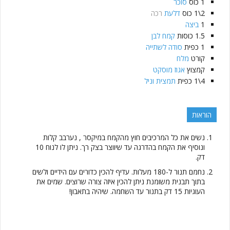
1
כוס
סוכר
2\1
כוס
דלעת
רכה
1
ביצה
1.5
כוסות
קמח לבן
1
כפית
סודה לשתייה
קורט
מלח
קמצוץ
אגוז מוסקט
4\1
כפית
תמצית וניל
הוראות
נשים את כל המרכיבים חוץ מהקמח במיקסר , נערבב קלות
ונוסיף את הקמח בהדרגה עד שיווצר בצק רך. ניתן לו לנוח 10
דק.
נחמם תנור ל-180 מעלות. עדיף להכין כדורים עם הידיים ולשים
בתוך תבנית משומנת ניתן להכין איזה צורה שרוצים. שמים את
העוגיות 15 דק בתנור עד השחמה. שיהיה בתאבון!