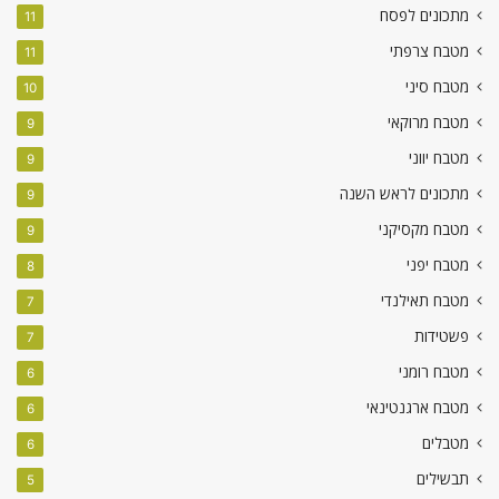
מתכונים לפסח
11
מטבח צרפתי
11
מטבח סיני
10
מטבח מרוקאי
9
מטבח יווני
9
מתכונים לראש השנה
9
מטבח מקסיקני
9
מטבח יפני
8
מטבח תאילנדי
7
פשטידות
7
מטבח רומני
6
מטבח ארגנטינאי
6
מטבלים
6
תבשילים
5