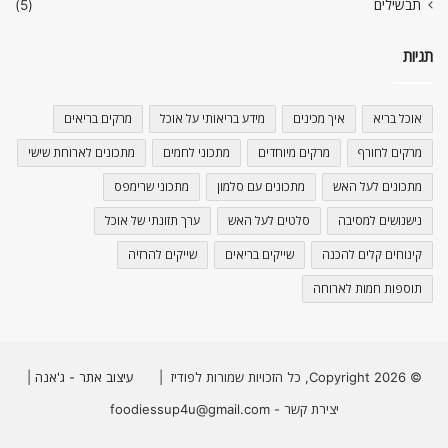
תבשילים
(5)
תגיות
אוכל בריא
איך מכינים
מידע בריאותי על אוכל
מרקים בריאים
מרקים לחורף
מרקים מיוחדים
מתכוני לחמים
מתכונים לארוחת שישי
מתכונים לעל האש
מתכונים עם סלמון
מתכוני שרימפס
נישנושים למסיבה
סלטים לעל האש
ערך תזונתי של אוכל
קינוחים קלים להכנה
שייקים בריאים
שייקים להרזיה
תוספות חמות לארוחה
© Copyright 2026, כל הזכויות שמורות לפודיז |
עיצוב אתר - ג'אנה
|
יצירת קשר - foodiessup4u@gmail.com