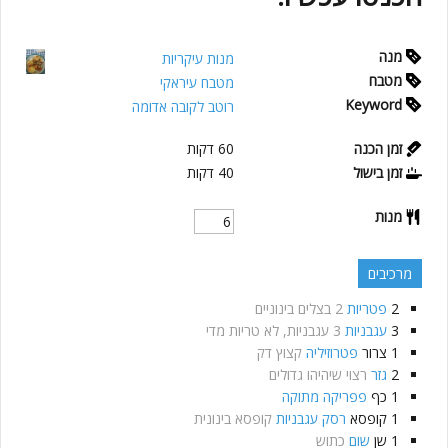
מנה
מנות עיקריות
מטבח
מטבח עיראקי
Keyword
רוטב לקובה אדומה
זמן הכנה
60
דקות
זמן בישול
40
דקות
מנות
מרכיבים
2
פטריות
2 בצלים בינוניים
3
עגבניות
3 עגבניות, לא טריות מדי
1
צרור
פטרוזיליה
קצוץ דק
2
גזר
רצוי שיהיהו גדולים
1
כף
פפריקה מתוקה
1
קופסא
רסק עגבניות
קופסא בינונית
1
שן
שום
כתוש