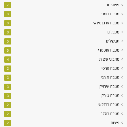
פשטידות
7
מטבח רומני
6
מטבח ארגנטינאי
6
מטבלים
6
תבשילים
5
מטבח אוסטרי
5
מתכוני פיצות
4
מטבח פרסי
3
מטבח תימני
3
מטבח עיראקי
3
מטבח טורקי
3
מטבח ברזילאי
2
מטבח בולגרי
2
פיצות
2