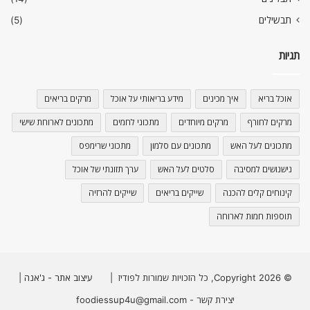
תבשילים
(5)
תגיות
אוכל בריא
איך מכינים
מידע בריאותי על אוכל
מרקים בריאים
מרקים לחורף
מרקים מיוחדים
מתכוני לחמים
מתכונים לארוחת שישי
מתכונים לעל האש
מתכונים עם סלמון
מתכוני שרימפס
נישנושים למסיבה
סלטים לעל האש
ערך תזונתי של אוכל
קינוחים קלים להכנה
שייקים בריאים
שייקים להרזיה
תוספות חמות לארוחה
© Copyright 2026, כל הזכויות שמורות לפודיז |
עיצוב אתר - ג'אנה
|
יצירת קשר - foodiessup4u@gmail.com