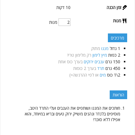
זמן הכנה
10
דקות
מנות
מנות
מרכיבים
1
גדול
מנגו
מתוק
2
כפות
מיץ לימון
רק מלימון טרי!
150
גרם
ענבים ירוקים
בערך כוס אחת
450
גרם
תרד
בערך 2 כוסות
2\1
כוס
מים
או לפי ההרגשה=)
הוראות
חותכים את המנגו ושותפים את הענבים ועלי התרד היטב,
מוסיפים בלנדר ונהנים משייק ירוק טעים ובריא במיוחד, והוא
אפילו ללא סוכר!