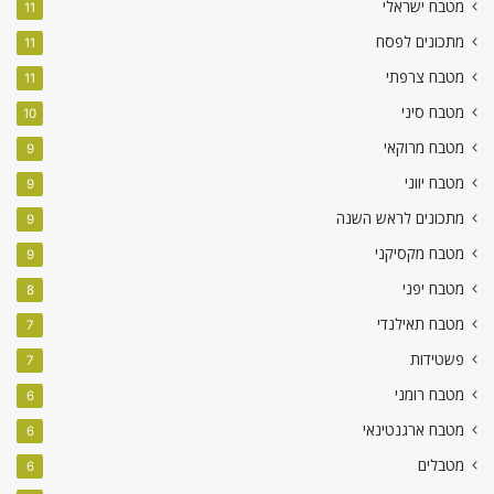
מטבח ישראלי
11
מתכונים לפסח
11
מטבח צרפתי
11
מטבח סיני
10
מטבח מרוקאי
9
מטבח יווני
9
מתכונים לראש השנה
9
מטבח מקסיקני
9
מטבח יפני
8
מטבח תאילנדי
7
פשטידות
7
מטבח רומני
6
מטבח ארגנטינאי
6
מטבלים
6