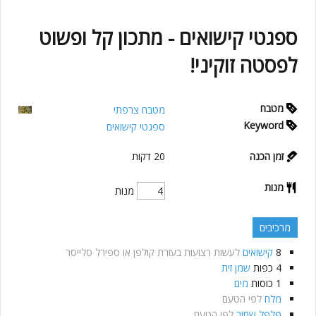
ספגטי קישואים - מתכון קל ופשוט
לפסטה זוקיני!
מטבח
מטבח צרפתי
Keyword
ספגטי קישואים
זמן הכנה
20
דקות
מנות
מנות
מרכיבים
8
קישואים
לעשות רצועות בעזרת קולפן או ספירל סלייסר
4
כפות
שמן זית
1
כוסות
מים
מלח
לפי הטעם
פלפל שחור
לפי הטעם