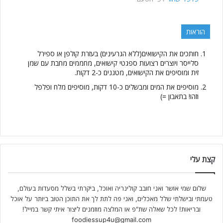
הוראות
חותכים את הקישואים(ללא הגרעינים) בעזרת קולפן או ספירל
סלייסר ויוצרים רצועות ספגטי קישואים, מחממים מחבת עם שמן
זית ומוסיפים את הקישואים, מטגנים כ-2 דקות.
מוסיפים את המים ומבשלים כ-10 דקות, מוסיפים מלח ופלפל
וזהו! בתאבון =)
קצת עלי
שלום שמי אושר ואני חובב קולינריה ואוכל, ביקרתי בשלל מסעדות בעולם,
טעמתי ובישלתי שלל מאכלים, ואני פה לתת לך את התוכן הטוב ביותר על אוכל
ובריאות! לכל שאלה שת"פ או המלצה מוזמנים ליצור איתי קשר במייל!
foodiessup4u@gmail.com