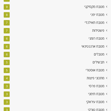
מטבח מקסיקני
9
מטבח יפני
8
מטבח תאילנדי
7
פשטידות
7
מטבח רומני
6
מטבח ארגנטינאי
6
מטבלים
6
תבשילים
5
מטבח אוסטרי
5
מתכוני פיצות
4
מטבח פרסי
3
מטבח תימני
3
מטבח עיראקי
3
מטבח טורקי
3