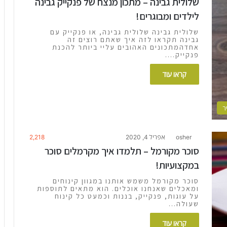
שלולית גבינה – מתכון מנצח של פנקייק גבינה
לילדים ומבוגרים!
שלולית גבינה שלולית גבינה, או פנקייק עם
גבינה תקראו לזה איך שאתם רוצים זה
אחדהמתכונים האהובים עליי ביותר להכנת
פנקייק.…
קראו עוד
ר
osher
אפריל 4, 2020
2,218
סוכר מקורמל – תלמדו איך מקרמלים סוכר
במקצועיות!
סוכר מקורמל משמש אותנו במגוון קינוחים
ומאכלים שאנחנו אוכלים. הוא מתאים לתוספות
על עוגות, פנקייק, בננות וכמעט כל קינוח
שעולה…
קראו עוד