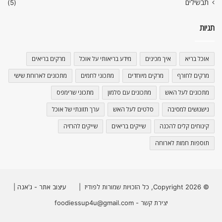
תבשילים
(5)
תגיות
אוכל בריא
איך מכינים
מידע בריאותי על אוכל
מרקים בריאים
מרקים לחורף
מרקים מיוחדים
מתכוני לחמים
מתכונים לארוחת שישי
מתכונים לעל האש
מתכונים עם סלמון
מתכוני שרימפס
נישנושים למסיבה
סלטים לעל האש
ערך תזונתי של אוכל
קינוחים קלים להכנה
שייקים בריאים
שייקים להרזיה
תוספות חמות לארוחה
© Copyright 2026, כל הזכויות שמורות לפודיז |
עיצוב אתר - ג'אנה
|
יצירת קשר - foodiessup4u@gmail.com