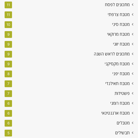
מתכונים לפסח
11
מטבח צרפתי
11
מטבח סיני
10
מטבח מרוקאי
9
מטבח יווני
9
מתכונים לראש השנה
9
מטבח מקסיקני
9
מטבח יפני
8
מטבח תאילנדי
7
פשטידות
7
מטבח רומני
6
מטבח ארגנטינאי
6
מטבלים
6
תבשילים
5