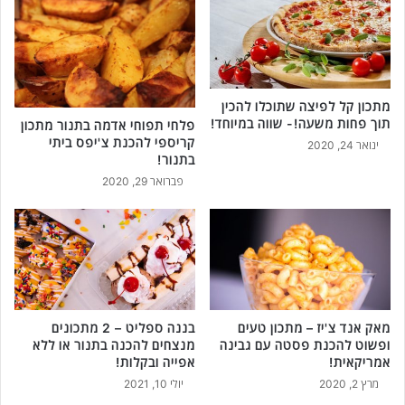
מתכון קל לפיצה שתוכלו להכין
תוך פחות משעה!- שווה במיוחד!
פלחי תפוחי אדמה בתנור מתכון
קריספי להכנת צ'יפס ביתי
ינואר 24, 2020
בתנור!
פברואר 29, 2020
מאק אנד צ'יז – מתכון טעים
בננה ספליט – 2 מתכונים
ופשוט להכנת פסטה עם גבינה
מנצחים להכנה בתנור או ללא
אמריקאית!
אפייה ובקלות!
מרץ 2, 2020
יולי 10, 2021