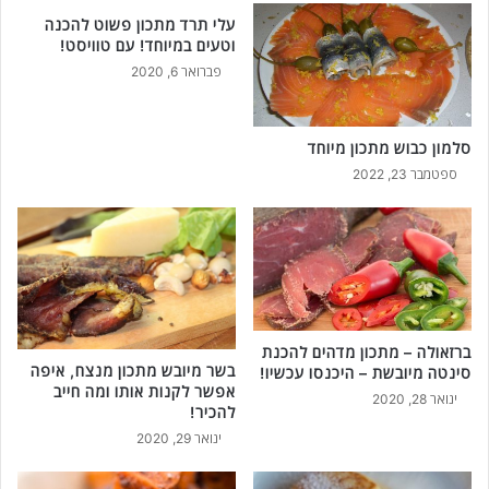
ט
ח
עלי תרד מתכון פשוט להכנה
ע
ד
וטעים במיוחד! עם טוויסט!
י
י
פברואר 6, 2020
מ
כ
ה
ו
?
ל
סלמון כבוש מתכון מיוחד
ה
ל
ספטמבר 23, 2022
י
ה
כ
כ
נ
י
ס
ן
ו
!
!
מ
ת
א
ברזאולה – מתכון מדהים להכנת
י
בשר מיובש מתכון מנצח, איפה
סינטה מיובשת – היכנסו עכשיו!
ם
אפשר לקנות אותו ומה חייב
ינואר 28, 2020
ל
להכיר!
ש
ינואר 29, 2020
ב
ת