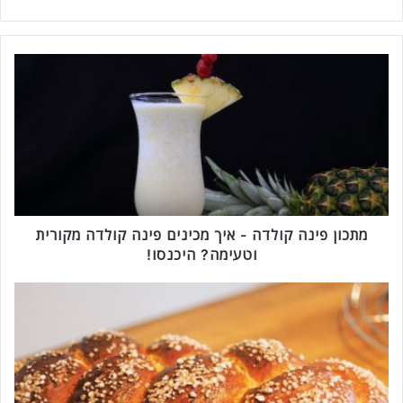
מ
ת
כ
ו
ן
פ
י
נ
ה
ק
מתכון פינה קולדה - איך מכינים פינה קולדה מקורית
ו
וטעימה? היכנסו!
ל
ד
ח
ה
ל
-
ה
א
ל
י
ל
ך
א