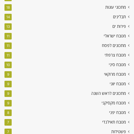
מתכוני עוגות
18
תבלינים
14
פירות ים
13
מטבח ישראלי
11
מתכונים לפסח
11
מטבח צרפתי
11
מטבח סיני
10
מטבח מרוקאי
9
מטבח יווני
9
מתכונים לראש השנה
9
מטבח מקסיקני
9
מטבח יפני
8
מטבח תאילנדי
7
פשטידות
7