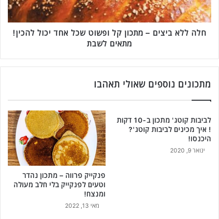
מ
ב
כ
י
י
צ
נ
י
חלה ללא ביצים – מתכון קל ופשוט שכל אחד יכול להכין!
י
ם
מתאים לשבת
ם
–
פ
מ
י
ת
נ
כ
מתכונים נוספים שאולי תאהבו
ה
ו
ק
ן
ו
ק
לביבות קוטג' מתכון ב-10 דקות
ל
ל
! איך מכינים לביבות קוטג'?
ד
ו
היכנסו!
ה
פ
ינואר 9, 2020
מ
ש
ק
ו
ו
פנקייק פרווה – מתכון נהדר
ט
וטעים לפנקייק בלי חלב מעולה
ר
ש
ומנצח!
י
כ
ת
מאי 13, 2022
ל
ו
א