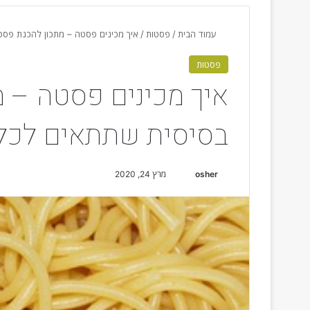
עמוד הבית
/
פסטות
/
איך מכינים פסטה – מתכון להכנת פסט
פסטות
איך מכינים פסטה – 
בסיסית שתתאים לכל 
osher
S
מרץ 24, 2020
e
n
d
a
n
e
m
a