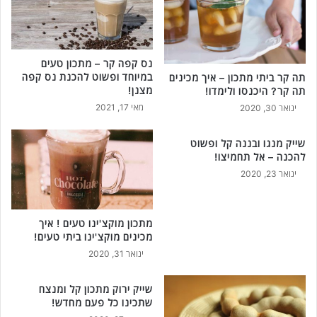
י
ת
ם
ו
!
ק
ב
נס קפה קר – מתכון טעים
ב
במיוחד ופשוט להכנת נס קפה
תה קר ביתי מתכון – איך מכינים
י
מצנן!
תה קר? היכנסו ולימדו!
ת
מאי 17, 2021
ינואר 30, 2020
ו
ט
ע
שייק מנגו ובננה קל ופשוט
להכנה – אל תחמיצו!
י
ם
ינואר 23, 2020
ב
מ
י
מתכון מוקצ'ינו טעים ! איך
ו
מכינים מוקצ'ינו ביתי טעים!
ח
ינואר 31, 2020
ד
!
שייק ירוק מתכון קל ומנצח
שתכינו כל פעם מחדש!