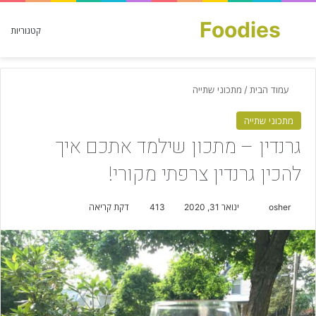
Foodies
חפש עבור
קטגוריות
עמוד הבית
/
מתכוני שתייה
מתכוני שתייה
גרנדין – מתכון שילמד אתכם איך
להכין גרנדין צרפתי מקורי!
osher
S
ינואר 31, 2020
413
דקת קריאה
e
n
d
a
n
e