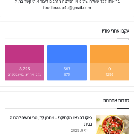
ובריאות! לכל שאלה שת"פ או המלצה מוזמנים ליצור איתי קשר במייל!
foodiessup4u@gmail.com
עקבו אחרי פודיז
3,725
597
0
1256
875
עקבו אחרינו באינסטגרם
כתבות אחרונות
פיקו דה גאיו מקסיקני – מתכון קל, טרי וטעים להכנה
בבית
יולי 9, 2025