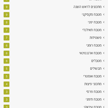
מתכונים לראש השנה
9
מטבח מקסיקני
9
מטבח יפני
8
מטבח תאילנדי
7
פשטידות
7
מטבח רומני
6
מטבח ארגנטינאי
6
מטבלים
6
תבשילים
5
מטבח אוסטרי
5
מתכוני פיצות
4
מטבח פרסי
3
מטבח תימני
3
מטבח עיראקי
3