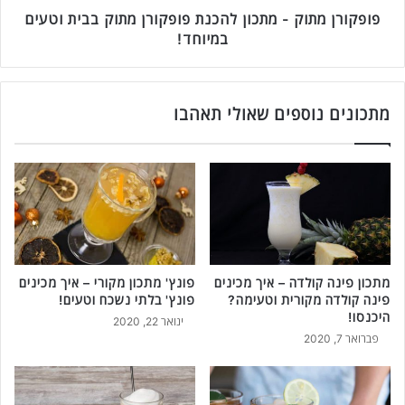
ך
ו
פופקורן מתוק - מתכון להכנת פופקורן מתוק בבית וטעים
מ
ק
במיוחד!
כ
-
י
מ
נ
ת
י
כ
מתכונים נוספים שאולי תאהבו
ם
ו
מ
ן
ו
ל
ק
ה
צ
כ
'
נ
י
ת
נ
פ
מתכון פינה קולדה – איך מכינים
פונץ' מתכון מקורי – איך מכינים
ו
ו
פינה קולדה מקורית וטעימה?
פונץ' בלתי נשכח וטעים!
ב
פ
היכנסו!
י
ק
ינואר 22, 2020
פברואר 7, 2020
ת
ו
י
ר
ט
ן
ע
מ