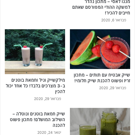
מנגו לאסי – מתכון נהדר
למשקה ההודי המפורסם שאתם
חייבים להכיר!
פברואר 6, 2020
שייק אבטיח עם תותים – מתכון
מילקשייק וניל וחמאת בוטנים
זריז ופשוט להכנת שייק חלומי!
ב-3 מצרכים בלבד! כל אחד יכול
פברואר 29, 2020
להכין
פברואר 29, 2020
שייק חמאת בוטנים ונוטלה –
השילוב המושלם! מתכון פשוט
להכנה
ינואר 24, 2020