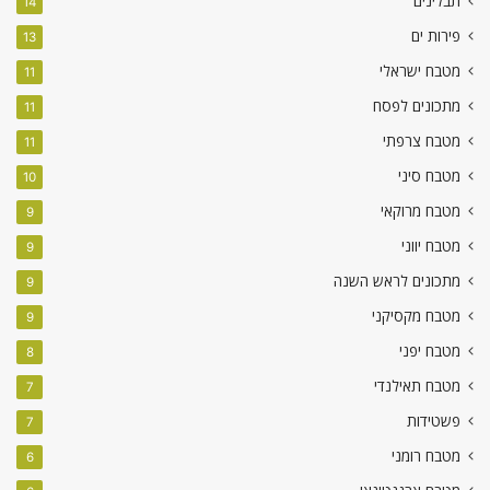
תבלינים
14
פירות ים
13
מטבח ישראלי
11
מתכונים לפסח
11
מטבח צרפתי
11
מטבח סיני
10
מטבח מרוקאי
9
מטבח יווני
9
מתכונים לראש השנה
9
מטבח מקסיקני
9
מטבח יפני
8
מטבח תאילנדי
7
פשטידות
7
מטבח רומני
6