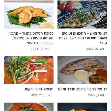
ב
י
מ
ק
י
א
ו
י
ח
ט
ד
ע
!
דג על האש – מתכונים וטיפים
נסיכת הנילוס בתנור – מתכון
י
שאתם חייבים להכיר לפני צליית
מפתיע וטעים ב-6 מצרכים
מ
ם
הדג!
בלבד לדג מדהים!
ת
ו
כ
מאי 22, 2023
ינואר 23, 2024
מ
ו
י
ן
ו
מ
ח
ק
ד
ו
!
ר
+
י
3
דג סול בתנור ברוטב חרדל ומיונז
תבשיל דגים וירקות
!
ע
מאי 6, 2022
אוגוסט 2, 2022
ו
ב
ד