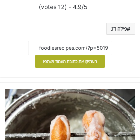
4.9/5 - (12 votes)
פילה דג
העתיקו את כתובת העמוד ושתפו
מ
ת
כ
ו
ן
ל
ד
ו