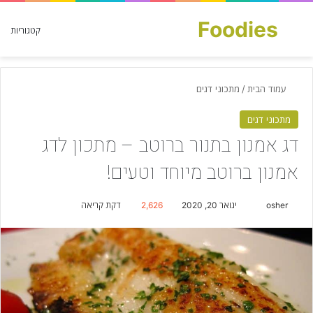
Foodies
חפש עבור
קטגוריות
עמוד הבית
/
מתכוני דגים
מתכוני דגים
דג אמנון בתנור ברוטב – מתכון לדג
אמנון ברוטב מיוחד וטעים!
osher
S
ינואר 20, 2020
2,626
דקת קריאה
e
n
d
a
n
e