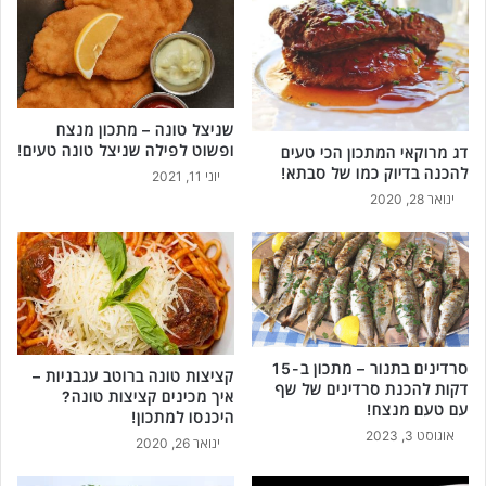
שניצל טונה – מתכון מנצח
ופשוט לפילה שניצל טונה טעים!
דג מרוקאי המתכון הכי טעים
להכנה בדיוק כמו של סבתא!
יוני 11, 2021
ינואר 28, 2020
סרדינים בתנור – מתכון ב-15
קציצות טונה ברוטב עגבניות –
דקות להכנת סרדינים של שף
איך מכינים קציצות טונה?
עם טעם מנצח!
היכנסו למתכון!
אוגוסט 3, 2023
ינואר 26, 2020