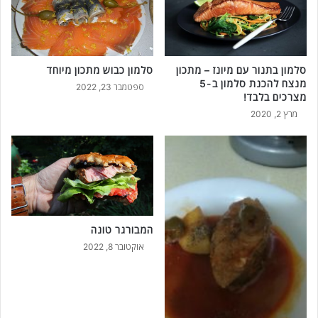
ו
ת
מ
ע
נ
סלמון בתנור עם מיונז – מתכון
סלמון כבוש מתכון מיוחד
י
מנצח להכנת סלמון ב-5
ספטמבר 23, 2022
י
מצרכים בלבד!
נ
מרץ 2, 2020
ו
ת
ע
ל
ה
מ
א
כ
המבורגר טונה
ל
אוקטובר 8, 2022
!