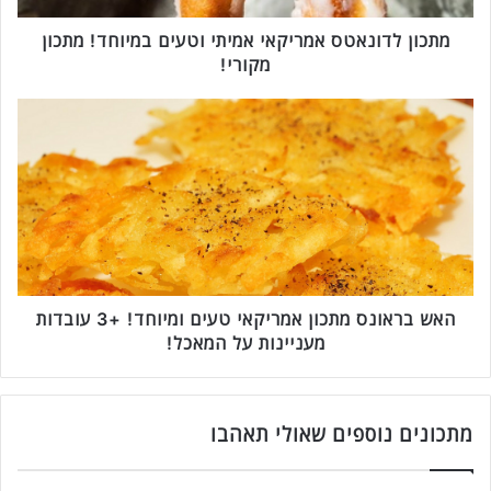
נ
א
מתכון לדונאטס אמריקאי אמיתי וטעים במיוחד! מתכון
ט
מקורי!
ס
א
ה
מ
א
ר
ש
י
ב
ק
ר
א
א
י
ו
א
נ
מ
ס
י
מ
האש בראונס מתכון אמריקאי טעים ומיוחד! +3 עובדות
ת
ת
מעניינות על המאכל!
י
כ
ו
ו
ט
ן
ע
א
מתכונים נוספים שאולי תאהבו
י
מ
ם
ר