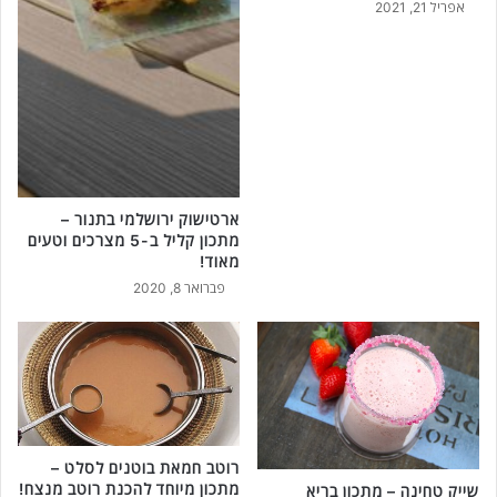
אפריל 21, 2021
ח
ת
ל
כ
ב
ו
ו
נ
ן
י
!
ש
י
י
ק
ארטישוק ירושלמי בתנור –
י
מתכון קליל ב-5 מצרכים וטעים
ם
מאוד!
ש
פברואר 8, 2020
י
נ
ק
ו
ל
כ
ם
א
רוטב חמאת בוטנים לסלט –
ת
מתכון מיוחד להכנת רוטב מנצח!
שייק טחינה – מתכון בריא