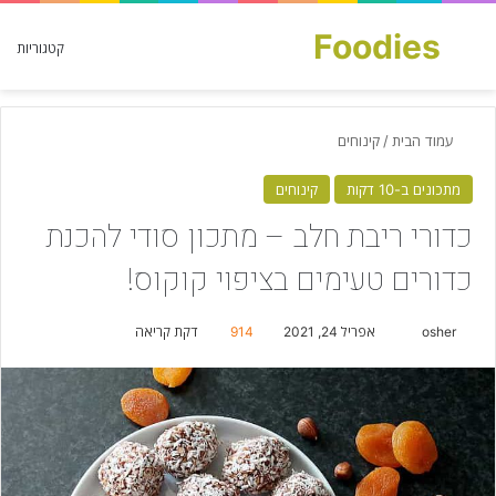
Foodies
חפש עבור
קטגוריות
עמוד הבית
/
קינוחים
מתכונים ב-10 דקות
קינוחים
כדורי ריבת חלב – מתכון סודי להכנת
כדורים טעימים בציפוי קוקוס!
osher
S
אפריל 24, 2021
914
דקת קריאה
e
n
d
a
n
e