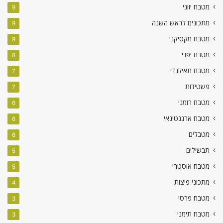
מטבח יווני
9
מתכונים לראש השנה
9
מטבח מקסיקני
9
מטבח יפני
8
מטבח תאילנדי
7
פשטידות
7
מטבח רומני
6
מטבח ארגנטינאי
6
מטבלים
6
תבשילים
5
מטבח אוסטרי
5
מתכוני פיצות
4
מטבח פרסי
3
מטבח תימני
3