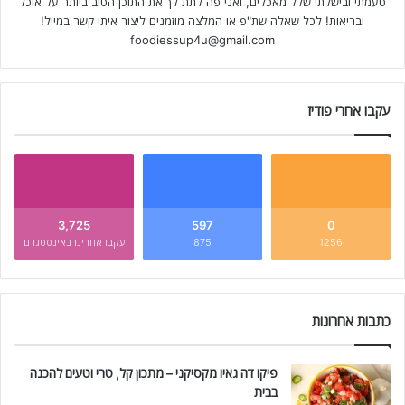
טעמתי ובישלתי שלל מאכלים, ואני פה לתת לך את התוכן הטוב ביותר על אוכל
ובריאות! לכל שאלה שת"פ או המלצה מוזמנים ליצור איתי קשר במייל!
foodiessup4u@gmail.com
עקבו אחרי פודיז
3,725
597
0
1256
875
עקבו אחרינו באינסטגרם
כתבות אחרונות
פיקו דה גאיו מקסיקני – מתכון קל, טרי וטעים להכנה
בבית