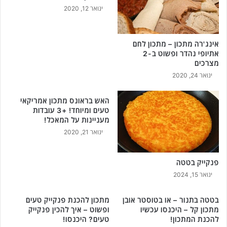
ר
ינואר 12, 2020
ו
ט
ב
אינג'רה מתכון – מתכון לחם
ע
אתיופי נהדר ופשוט ב-2
ג
מצרכים
ב
ינואר 24, 2020
נ
י
האש בראונס מתכון אמריקאי
ו
טעים ומיוחד! +3 עובדות
ת
מעניינות על המאכל!
!
ינואר 21, 2020
פנקייק בטטה
ינואר 15, 2024
בטטה בתנור – או בטוסטר אובן
מתכון להכנת פנקייק טעים
מתכון קל – היכנסו עכשיו
ופשוט – איך להכין פנקייק
להכנת המתכון!
טעים? היכנסו!