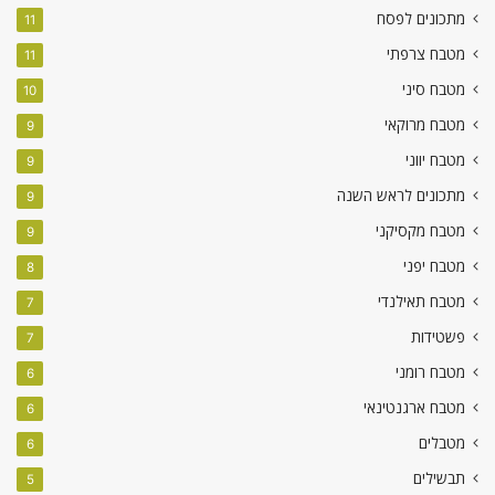
מתכונים לפסח
11
מטבח צרפתי
11
מטבח סיני
10
מטבח מרוקאי
9
מטבח יווני
9
מתכונים לראש השנה
9
מטבח מקסיקני
9
מטבח יפני
8
מטבח תאילנדי
7
פשטידות
7
מטבח רומני
6
מטבח ארגנטינאי
6
מטבלים
6
תבשילים
5