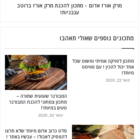
ו
מרק אורז אדום - מתכון להכנת מרק אורז ברוטב
ם
עגבניות!
-
מ
ת
כ
מתכונים נוספים שאולי תאהבו
ו
ן
ל
מתכון לפויקה אמיתי ופשוט שכל
ה
אחד יכול להכין ! עם טוויסט
כ
מיוחד!
נ
ינואר 22, 2020
ת
מ
המבורגר שעועית שחורה –
ר
מתכון צמחוני להכנת המבורגר
ק
טעים במיוחד!
א
ינואר 30, 2020
ו
ר
ז
סלט כרוב אדום מיוחד שלא תרצו
ב
להפסיק לאכול! – עכשיו באתר !