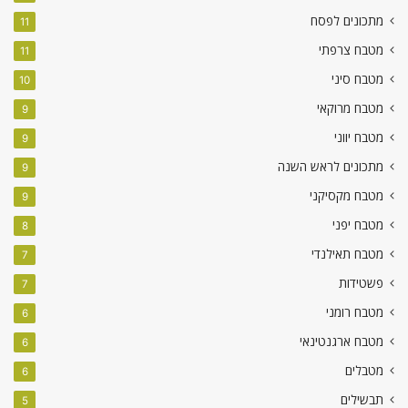
מתכונים לפסח
11
מטבח צרפתי
11
מטבח סיני
10
מטבח מרוקאי
9
מטבח יווני
9
מתכונים לראש השנה
9
מטבח מקסיקני
9
מטבח יפני
8
מטבח תאילנדי
7
פשטידות
7
מטבח רומני
6
מטבח ארגנטינאי
6
מטבלים
6
תבשילים
5