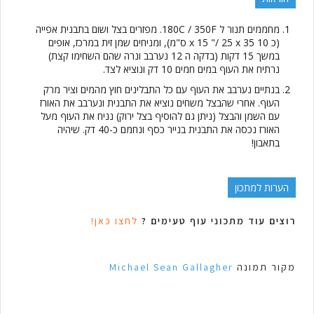
מחממים תנור ל 180C / 350F. מפזרים בצל ושום בתבנית אפייה
(כ 10 x 15 "/ 25 x 35 ס"מ), ומניחים שמן זית במרכז, אופים
במשך 15 דקות (בדקה ה 12 נערבב ונרה שהם השחימו קצת)
נרתיח את העוף במים חמים 10 דק ונוציא לצד.
בנתיים נערבב את העוף עם כל התבלינים חוץ מהמים וציר מרק
העוף. אחרי שהבצל משחים נוציא את התבנית ונערבב את האורז
עם השמן והבצל (ניתן גם להוסיף בצל ירוק) נניח את העוף מעל
האורז נכסה את התבנית בנייר כסף ונחמם כ-40 דק. שיהיה
בתאבון!
הערות למתכון
רוצים עוד מתכוני עוף טעימים ?
לחצו כאן!
מקור תמונה
Michael Sean Gallagher