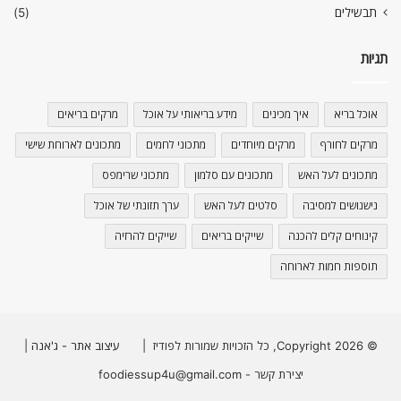
תבשילים
(5)
תגיות
אוכל בריא
איך מכינים
מידע בריאותי על אוכל
מרקים בריאים
מרקים לחורף
מרקים מיוחדים
מתכוני לחמים
מתכונים לארוחת שישי
מתכונים לעל האש
מתכונים עם סלמון
מתכוני שרימפס
נישנושים למסיבה
סלטים לעל האש
ערך תזונתי של אוכל
קינוחים קלים להכנה
שייקים בריאים
שייקים להרזיה
תוספות חמות לארוחה
© Copyright 2026, כל הזכויות שמורות לפודיז |
עיצוב אתר - ג'אנה
|
יצירת קשר - foodiessup4u@gmail.com