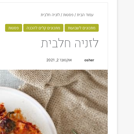
עמוד הבית
/
פסטות
/
לזניה חלבית
מתכונים לשבועות
מתכונים קלים להכנה
פסטות
לזניה חלבית
osher
S
אוקטובר 2, 2021
e
n
d
a
n
e
m
a
i
l