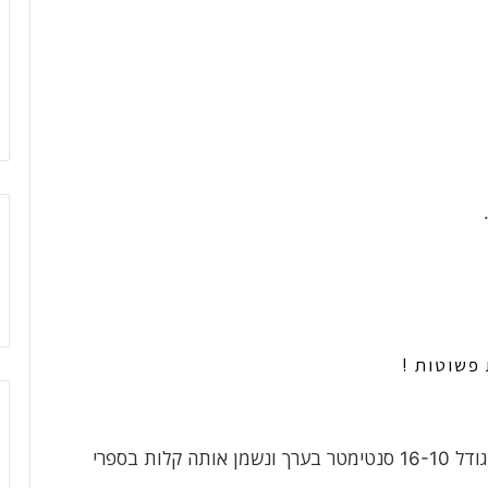
פשוטות !
נכין תבנין בינונית גדולה כמו בתמונה מטה גודל 16-10 סנטימטר בערך ונשמן אותה קלות בספרי