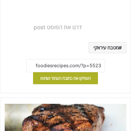
דרגו את הפוסט post
מטבח עיראקי
העתיקו את כתובת העמוד ושתפו
פ
י
ל
ה