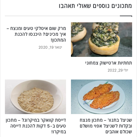
נ
ה
מתכונים נוספים שאולי תאהבו
ה
כ
ש
י
ל
ט
מרק שום איטלקי טעים ומנצח –
א
ע
איך מכינים? היכנסו להכנת
ת
י
המתכון!
ר
ם
ינואר 19, 2020
צ
ל
ו
ה
ל
תחתיות ארטישוק צמחוני
כ
פ
נ
יולי 29, 2022
ס
ה
פ
ב
ס
ד
!
י
ו
ק
כ
שניצל בתנור – מתכון מנצח
דייסת קוואקר במיקרוגל – מתכון
מ
ובקלות לשניצל אפוי מושלם
טעים ב-5 דקות להכנת דייסה
ו
שכולם אוהבים
במיקרו!
ש