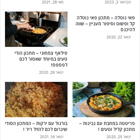
פברואר 3, 2023
מאי 28, 2021
ל
ס
ב
פאי נוטלה – מתכון פאי נוטלה
ת
קל ופשוט וסיפור מעניין – שווה
להיכנס
א
!
ינואר 22, 2020
פילאף צמחוני – מתכון הודי
טעים במיוחד שאסור לכם
לפספס!
ינואר 26, 2020
פריטטה במחבת עם גבינות –
בורגול עם ירקות – המתכון הסודי
מתכון קליל וטעים !
שיגרום לכם להזיל ריר !
ינואר 25, 2020
ינואר 16, 2021