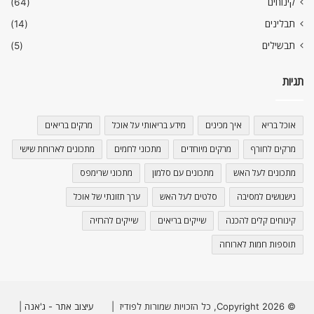
קינוחים
(64)
תבלינים
(14)
תבשילים
(5)
תגיות
אוכל בריא
איך מכינים
מידע בריאותי על אוכל
מרקים בריאים
מרקים לחורף
מרקים מיוחדים
מתכוני לחמים
מתכונים לארוחת שישי
מתכונים לעל האש
מתכונים עם סלמון
מתכוני שרימפס
נישנושים למסיבה
סלטים לעל האש
ערך תזונתי של אוכל
קינוחים קלים להכנה
שייקים בריאים
שייקים להרזיה
תוספות חמות לארוחה
© Copyright 2026, כל הזכויות שמורות לפודיז |
עיצוב אתר - ג'אנה
|