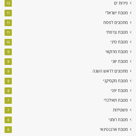
פירות ים
13
מטבח ישראלי
11
מתכונים לפסח
11
מטבח צרפתי
11
מטבח סיני
10
מטבח מרוקאי
9
מטבח יווני
9
מתכונים לראש השנה
9
מטבח מקסיקני
9
מטבח יפני
8
מטבח תאילנדי
7
פשטידות
7
מטבח רומני
6
מטבח ארגנטינאי
6