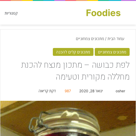
Foodies
חפש עבור
קטגוריות
עמוד הבית
/
מתכונים צמחוניים
מתכונים צמחוניים
מתכונים קלים להכנה
לפת כבושה – מתכון מנצח להכנת
מחללה מקורית וטעימה
osher
S
ינואר 28, 2020
987
דקת קריאה
e
n
d
a
n
e