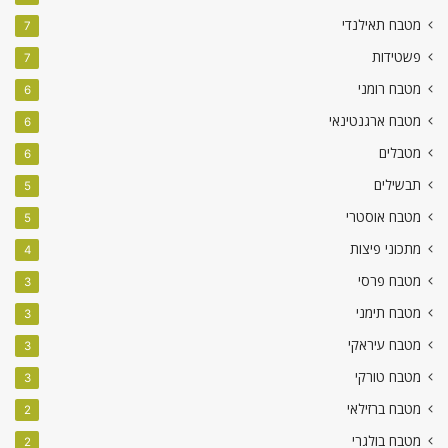
מטבח תאילנדי
7
פשטידות
7
מטבח רומני
6
מטבח ארגנטינאי
6
מטבלים
6
תבשילים
5
מטבח אוסטרי
5
מתכוני פיצות
4
מטבח פרסי
3
מטבח תימני
3
מטבח עיראקי
3
מטבח טורקי
3
מטבח ברזילאי
2
מטבח בולגרי
2