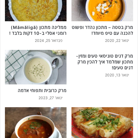
י
ת
י
כ
מרק בטטה – מתכון נהדר ופשוט
ממליגה מתכון (Mămăligă)
מ
להכנה עם טיפ מיוחד!
רומני אסלי ב-10 דקות בלבד !
ו
ינואר 22, 2020
פברואר 25, 2024
ש
מ
כ
מרק דגים טוניסאי טעים ומזין-
מתכון שמלמד איך להכין מרק
י
דגים טעים!
נ
י
ינואר 13, 2020
ם
ב
מרק כרובית ותפוחי אדמה
י
ינואר 27, 2023
ו
ו
ן
!