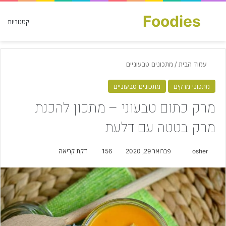
Foodies
חפש עבור
קטגוריות
עמוד הבית
/
מתכונים טבעוניים
מתכוני מרקים
מתכונים טבעוניים
מרק כתום טבעוני – מתכון להכנת
מרק בטטה עם דלעת
osher
S
פברואר 29, 2020
156
דקת קריאה
e
n
d
a
n
e