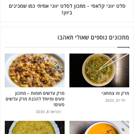
ח
ל
סלט יווני קלאסי - מתכון לסלט יווני אמיתי כמו שמכינים
ב
א
ביוון!
ת
ס
-
י
ש
-
ו
מ
מתכונים נוספים שאולי תאהבו
ק
ת
י
כ
ע
ו
ו
ן
ף
ל
כ
ס
מ
ל
ו
ט
ב
מרק פו צמחוני
מרק עדשים חומות – מתכון
י
טעים ומיוחד להכנת מרק עדשים
-
ו
יולי 31, 2022
טעים!
K
ו
F
פברואר 8, 2020
נ
C
י
!
א
מ