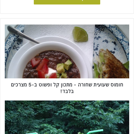
ח
ו
מ
ו
ס
ש
ע
ו
ע
י
חומוס שעועית שחורה - מתכון קל ופשוט ב-5 מצרכים
ת
בלבד!
ש
ח
מ
ו
י
ר
ל
ה
ק
-
ש