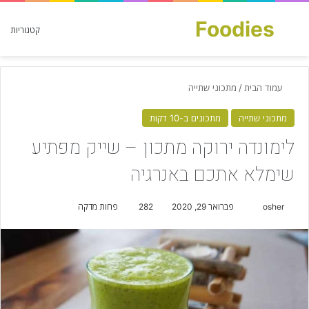
Foodies
חפש עבור
קטגוריות
עמוד הבית
/
מתכוני שתייה
מתכוני שתייה
מתכונים ב-10 דקות
לימונדה ירוקה מתכון – שייק מפתיע
שימלא אתכם באנרגיה
osher
S
פברואר 29, 2020
282
פחות מדקה
e
n
d
a
n
e