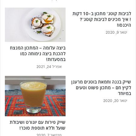
ל
צ
ב
ר
לביבות קוטג' מתכון ב-10 דקות
ד
כ
! איך מכינים לביבות קוטג'?
!
י
היכנסו!
ם
ינואר 9, 2020
ב
ל
ביצה עלומה – המתכון המנצח
ב
להכנת ביצה נימוחה כמו
ד
במסעדות!
!
אפריל 24, 2021
כ
ל
שייק בננה וחמאת בוטנים מרענן
א
לקיץ חם – מתכון פשוט וטעים
ח
במיוחד
ד
ינואר 20, 2020
י
כ
ו
ל
שייק פירות עם יוגורט ושיבולת
ל
שועל וללא תוספת סוכר!
ה
פברואר 7, 2020