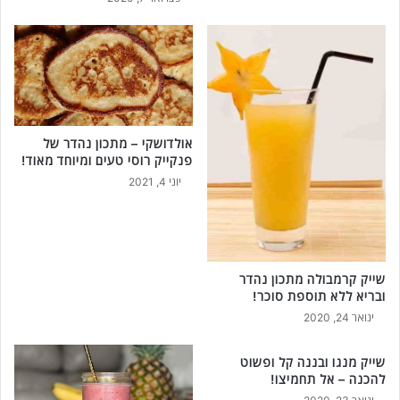
כ
י
ן
אולדושקי – מתכון נהדר של
פנקייק רוסי טעים ומיוחד מאוד!
יוני 4, 2021
שייק קרמבולה מתכון נהדר
ובריא ללא תוספת סוכר!
ינואר 24, 2020
שייק מנגו ובננה קל ופשוט
להכנה – אל תחמיצו!