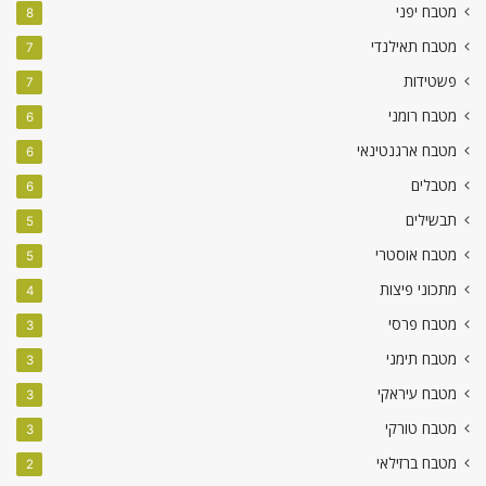
מטבח יפני
8
מטבח תאילנדי
7
פשטידות
7
מטבח רומני
6
מטבח ארגנטינאי
6
מטבלים
6
תבשילים
5
מטבח אוסטרי
5
מתכוני פיצות
4
מטבח פרסי
3
מטבח תימני
3
מטבח עיראקי
3
מטבח טורקי
3
מטבח ברזילאי
2