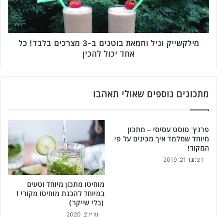
מ
י
ת
י
כ
ק
ו
ו
ן
נ
מילקשייק וניל וחמאת בוטנים ב-3 מצרכים בלבד! כל
ק
י
אחד יכול להכין
ל
ל
ו
ו
פ
ח
ש
מ
מתכונים נוספים שאולי תאהבו
ו
א
ט
ת
ב
ב
פרנץ' טוסט עסיסי – מתכון
-
ו
מיוחד שמלמד איך מכינים על פי
5
ט
המקור!
מ
נ
דצמבר 21, 2019
צ
י
ר
ם
כ
מוחיטו מתכון מיוחד וטעים
ב
במיוחד להכנת מוחיטו מקורי !
י
-
(בלי שייקר)
ם
3
ב
מרץ 2, 2020
מ