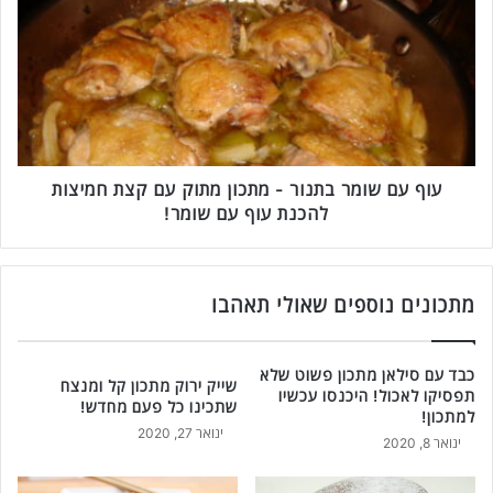
ו
ו
ף
ן
ע
ט
ם
ע
ש
י
ו
ם
מ
ו
ר
פ
ב
עוף עם שומר בתנור - מתכון מתוק עם קצת חמיצות
ש
ת
להכנת עוף עם שומר!
ו
נ
ט
ו
ל
ר
ה
-
מתכונים נוספים שאולי תאהבו
כ
מ
נ
ת
ת
כ
כבד עם סילאן מתכון פשוט שלא
שייק ירוק מתכון קל ומנצח
פ
ו
תפסיקו לאכול! היכנסו עכשיו
שתכינו כל פעם מחדש!
ס
למתכון!
ן
ינואר 27, 2020
ט
מ
ינואר 8, 2020
ה
ת
ע
ו