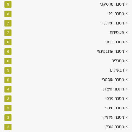
מטבח מקסיקני
9
מטבח יפני
8
מטבח תאילנדי
7
פשטידות
7
מטבח רומני
6
מטבח ארגנטינאי
6
מטבלים
6
תבשילים
5
מטבח אוסטרי
5
מתכוני פיצות
4
מטבח פרסי
3
מטבח תימני
3
מטבח עיראקי
3
מטבח טורקי
3