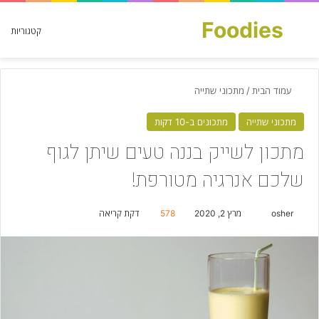
Foodies
חפש עבור
קטגוריות
עמוד הבית
/
מתכוני שתייה
מתכוני שתייה
מתכונים ב-10 דקות
מתכון לשייק בננה טעים שיתן לגוף
שלכם אנרגיה מטורפת!
osher
S
מרץ 2, 2020
578
דקת קריאה
e
n
d
a
n
e