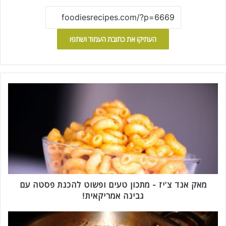
העתיקו את כתובת העמוד ושתפו
מ
א
ק
א
נ
ד
צ
'
י
ז
מאק אנד צ'יז - מתכון טעים ופשוט להכנת פסטה עם
-
גבינה אמריקאית!
מ
ת
ע
כ