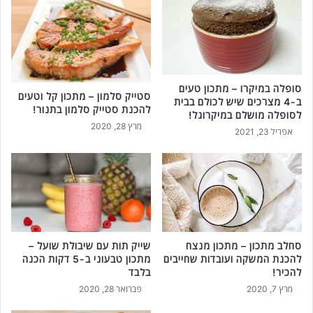
ם
ק
ג
ע
ב
ם
י
ק
נ
צ
ה
ת
סופלה במיקרו – מתכון טעים
סטייק סלמון – מתכון קל וטעים
א
ח
ב-4 מצרכים שיש לכולם בבית
להכנת סטייק סלמון בתנור!
מ
מ
לסופלה מושלם במיקרוגל!
מרץ 28, 2020
ר
י
אפריל 23, 2021
י
צ
ק
ו
א
ת
י
ל
ת
ה
!
כ
נ
סחלב מתכון – מתכון מנצח
שייק תות עם שיבולת שועל –
ת
להכנת המשקה ועובדות שחייבים
מתכון טבעוני ב-5 דקות הכנה
ע
להכיר!
בלבד
ו
מרץ 7, 2020
פברואר 28, 2020
ף
ע