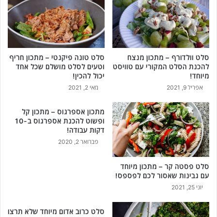
ע
ק
ם
ק
א
א
ו
ת
ר
ה
סלט וולדורף – מתכון מנצח
סלט טונה פיקנטי – מתכון חריף
ז
א
להכנת הסלט המקורי עם טוויסט
וטעים לסלט מושלם שכל אחד
!
צ
מיוחד!
יכול להכין!
ב
אפריל 9, 2021
מאי 2, 2021
ע
ו
ת
מתכון אספרגוס – מתכון קל
!
ופשוט להכנת אספרגוס ב-10
דקות עבודה!
פברואר 2, 2020
סלט פסטה קר – מתכון מיוחד
עם גבינות שאסור לכם לפספס!
יוני 25, 2021
סלט כרוב אדום מיוחד שלא תרצו