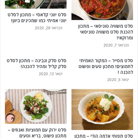
סלט יווני קלאסי – מתכון לסלט
יווני אמיתי כמו שמכינים ביוון!
סלט משוויה טוניסאי – מתכון
פברואר 29, 2020
להכנת סלט משוויה טוניסאי
ומרוקאי!
פברואר 7, 2020
סלט מסייר – המקור האמיתי
סלט סלק וגבינה – מתכון לסלט
לחמוצים! מתכון טעים ופשוט
סלק קליל ומהיר להכנה!
להכנה !
ינואר 12, 2020
ינואר 5, 2020
סלט ירוק עם חמוציות ואגוזים –
מתכון פשוט, בריא וטעים
סלט תפוחי אדמה הודי – מתכון