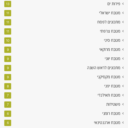
פירות ים
13
מטבח ישראלי
11
מתכונים לפסח
11
מטבח צרפתי
11
מטבח סיני
10
מטבח מרוקאי
9
מטבח יווני
9
מתכונים לראש השנה
9
מטבח מקסיקני
9
מטבח יפני
8
מטבח תאילנדי
7
פשטידות
7
מטבח רומני
6
מטבח ארגנטינאי
6