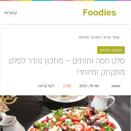
Foodies
חפש עבור
קטגוריות
עמוד הבית
/
מתכוני סלטים
מתכוני סלטים
סלט חסה ותותים – מתכון נהדר לסלט
מתקתק ומיוחד!
osher
S
מאי 16, 2021
2,185
דקת קריאה
e
n
d
a
n
e