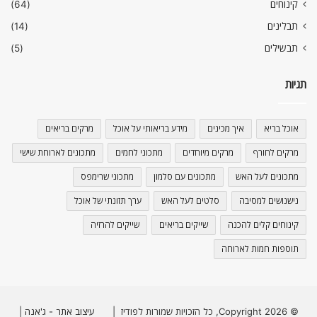
קינוחים
(64)
תבלינים
(14)
תבשילים
(5)
תגיות
אוכל בריא
איך מכינים
מידע בריאותי על אוכל
מרקים בריאים
מרקים לחורף
מרקים מיוחדים
מתכוני לחמים
מתכונים לארוחת שישי
מתכונים לעל האש
מתכונים עם סלמון
מתכוני שרימפס
נישנושים למסיבה
סלטים לעל האש
ערך תזונתי של אוכל
קינוחים קלים להכנה
שייקים בריאים
שייקים להרזיה
תוספות חמות לארוחה
© Copyright 2026, כל הזכויות שמורות לפודיז |
עיצוב אתר - ג'אנה
|