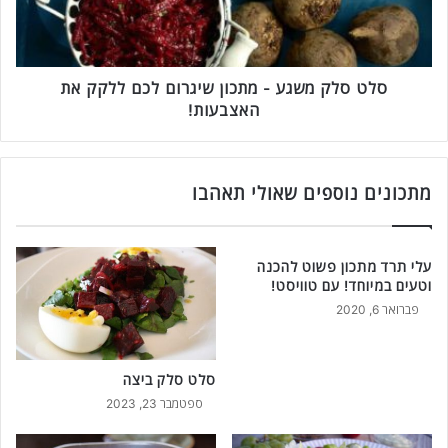
ט
ק
ע
מ
י
ש
ם
ג
ש
ע
סלט סלק משגע - מתכון שיגרום לכם ללקק את
י
-
האצבעות!
ש
מ
ל
ת
א
כ
ר
ו
מתכונים נוספים שאולי תאהבו
נ
ן
צ
ש
'
י
עלי תרד מתכון פשוט להכנה
י
ג
וטעים במיוחד! עם טוויסט!
נ
ר
פברואר 6, 2020
י
ו
ג
ם
ב
ל
י
סלט סלק ביצה
כ
נ
ם
ספטמבר 23, 2023
ו
ל
ת
ל