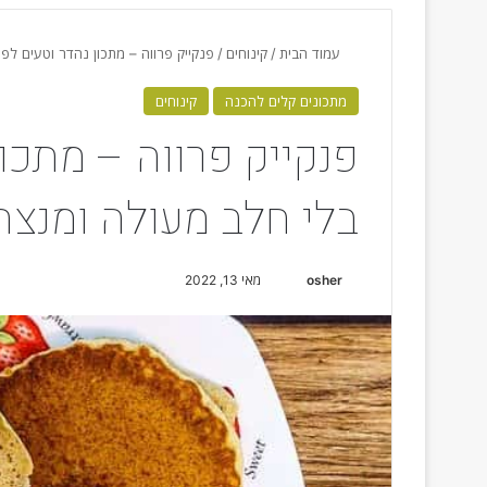
עמוד הבית
/
קינוחים
/
פנקייק פרווה – מתכון נהדר וטעים לפנ
מתכונים קלים להכנה
קינוחים
פנקייק פרווה – מתכון
בלי חלב מעולה ומנצח
osher
S
מאי 13, 2022
e
n
d
a
n
e
m