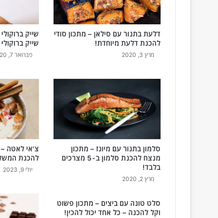
ם
ב
-
5
דלעת בתנור עם סילאן – מתכון סודי
שייק ברוקולי 
מ
להכנת דלעת מיוחדת!
שייק ברוקולי
צ
מרץ 3, 2020
פברואר 7, 2020
ר
כ
י
ם
ב
ל
ב
ד
ל
סלמון בתנור עם מיונז – מתכון
צ'אי לאטה – 
ה
מנצח להכנת סלמון ב-5 מצרכים
להכנת המשקה
ק
בלבד!
יולי 9, 2023
פ
מרץ 2, 2020
צ
ת
סלט טונה עם ביצים – מתכון פשוט
כ
וקל להכנה – כל אחד יכול להכין!
ר