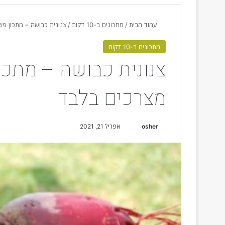
עמוד הבית
/
מתכונים ב-10 דקות
/
צנונית כבושה – מתכון פשוט וטעים 
מתכונים ב-10 דקות
מצרכים בלבד
osher
S
אפריל 21, 2021
e
n
d
a
n
e
m
a