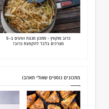
ו
ב
מ
ו
ק
פ
ץ
-
כרוב מוקפץ - מתכון מנצח וטעים ב-5
מ
מצרכים בלבד להקפצת כרוב!
ת
כ
ו
ן
מ
נ
מתכונים נוספים שאולי תאהבו
צ
ח
ו
ט
ע
י