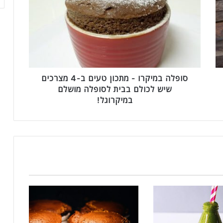
פ
ל
ה
ב
מ
י
ק
ר
סופלה במיקרו - מתכון טעים ב-4 מצרכים
ו
שיש לכולם בבית לסופלה מושלם
-
במיקרוגל!
מ
ת
כ
ו
ן
ט
ע
י
ם
ב
-