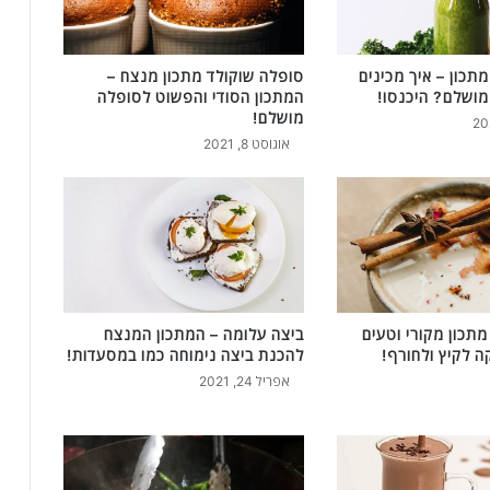
4
מ
צ
ר
מתכון – איך מכינים
סופלה שוקולד מתכון מנצח –
כ
 מושלם? היכנסו!
המתכון הסודי והפשוט לסופלה
י
מושלם!
ם
אוגוסט 8, 2021
ש
י
ש
ל
כ
ו
ל
ם
מתכון מקורי וטעים
ביצה עלומה – המתכון המנצח
ב
 לקיץ ולחורף!
להכנת ביצה נימוחה כמו במסעדות!
ב
אפריל 24, 2021
י
ת
ל
ס
ו