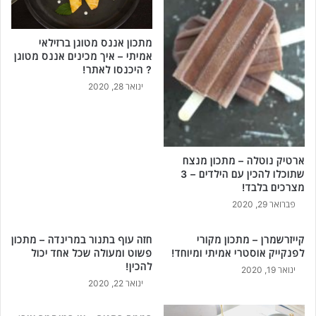
ל
ו
ה
ן
כ
מתכון אננס מטוגן ברזילאי
-
אמיתי – איך מכינים אננס מטוגן
י
מ
? היכנסו לאתר!
ן
ת
!
ינואר 28, 2020
כ
מ
ו
ת
ן
א
מ
י
נ
ארטיק נוטלה – מתכון מנצח
ם
צ
שתוכלו להכין עם הילדים – 3
ל
ח
מצרכים בלבד!
ש
ל
פברואר 29, 2020
ב
ק
ת
צ
י
קייזרשמרן – מתכון מקורי
חזה עוף בתנור במרינדה – מתכון
צ
לפנקייק אוסטרי אמיתי ומיוחד!
פשוט ומעולה שכל אחד יכול
ו
להכין!
ינואר 19, 2020
ת
ינואר 22, 2020
מ
ו