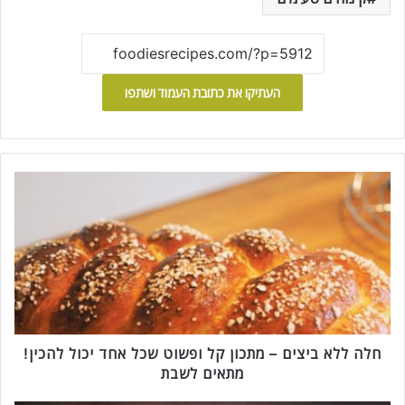
העתיקו את כתובת העמוד ושתפו
ח
ל
ה
ל
ל
א
ב
י
צ
י
חלה ללא ביצים – מתכון קל ופשוט שכל אחד יכול להכין!
ם
מתאים לשבת
–