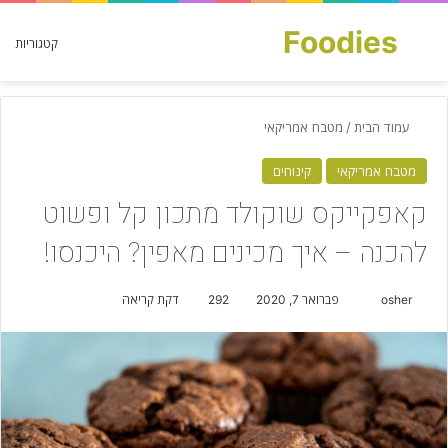
Foodies
חפש עבור
קטגוריות
עמוד הבית
/
מטבח אמריקאי
מטבח אמריקאי
קינוחים
קאפקייקס שוקולד מתכון קל ופשוט
להכנה – איך מכינים מאפין? היכנסו!
osher
S
פברואר 7, 2020
292
דקת קריאה
e
n
d
a
n
e