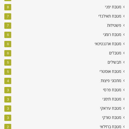
מטבח יפני
8
מטבח תאילנדי
7
פשטידות
7
מטבח רומני
6
מטבח ארגנטינאי
6
מטבלים
6
תבשילים
5
מטבח אוסטרי
5
מתכוני פיצות
4
מטבח פרסי
3
מטבח תימני
3
מטבח עיראקי
3
מטבח טורקי
3
מטבח ברזילאי
2