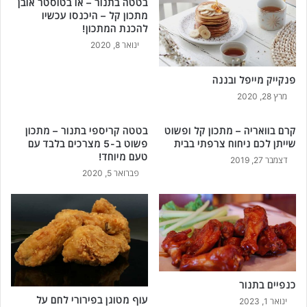
בטטה בתנור – או בטוסטר אובן
ש
מתכון קל – היכנסו עכשיו
ל
להכנת המתכון!
מ
ינואר 8, 2020
ו
ת
פנקייק מייפל ובננה
מרץ 28, 2020
קרם בוואריה – מתכון קל ופשוט
בטטה קריספי בתנור – מתכון
שייתן לכם ניחוח צרפתי בבית
פשוט ב-5 מצרכים בלבד עם
טעם מיוחד!
דצמבר 27, 2019
פברואר 5, 2020
כנפיים בתנור
עוף מטוגן בפירורי לחם על
ינואר 1, 2023