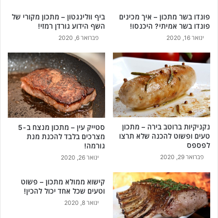
פונדו בשר מתכון – איך מכינים
ביף וולינגטון – מתכון מקורי של
פונדו בשר אמיתי? היכנסו!
השף הידוע גורדן רמזי!
ינואר 16, 2020
פברואר 6, 2020
נקניקיות ברוטב בירה – מתכון
סטייק עין – מתכון מנצח ב-5
טעים ופשוט להכנה שלא תרצו
מצרכים בלבד להכנת מנת
לפספס
גורמה!
פברואר 29, 2020
ינואר 26, 2020
קישוא ממולא מתכון – פשוט
וטעים שכל אחד יכול להכין!
ינואר 8, 2020