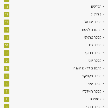
תבלינים
14
פירות ים
13
מטבח ישראלי
11
מתכונים לפסח
11
מטבח צרפתי
11
מטבח סיני
10
מטבח מרוקאי
9
מטבח יווני
9
מתכונים לראש השנה
9
מטבח מקסיקני
9
מטבח יפני
8
מטבח תאילנדי
7
פשטידות
7
מטבח רומני
6