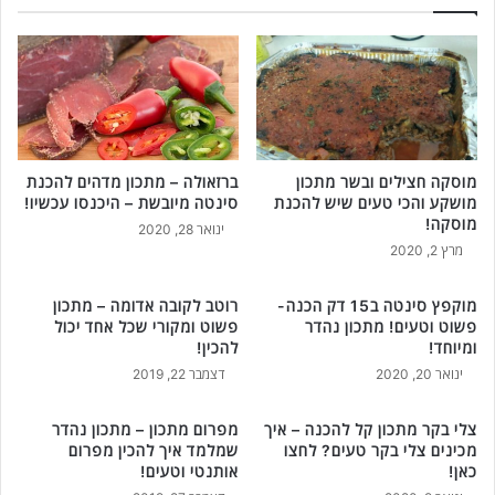
ק
ו
צ
ן
י
ק
צ
ל
ו
י
ת
ל
ב
ב
ש
מוסקה חצילים ובשר מתכון
ברזאולה – מתכון מדהים להכנת
-
מושקע והכי טעים שיש להכנת
סינטה מיובשת – היכנסו עכשיו!
ר
4
מוסקה!
ב
מ
ינואר 28, 2020
ר
מרץ 2, 2020
צ
ו
ר
ט
כ
מוקפץ סינטה ב15 דק הכנה-
רוטב לקובה אדומה – מתכון
ב
י
פשוט וטעים! מתכון נהדר
פשוט ומקורי שכל אחד יכול
פ
ם
ומיוחד!
להכין!
ט
ב
ינואר 20, 2020
דצמבר 22, 2019
ר
ל
י
ב
צלי בקר מתכון קל להכנה – איך
מפרום מתכון – מתכון נהדר
ו
ד
מכינים צלי בקר טעים? לחצו
שמלמד איך להכין מפרום
ת
-
כאן!
אותנטי וטעים!
מ
ה