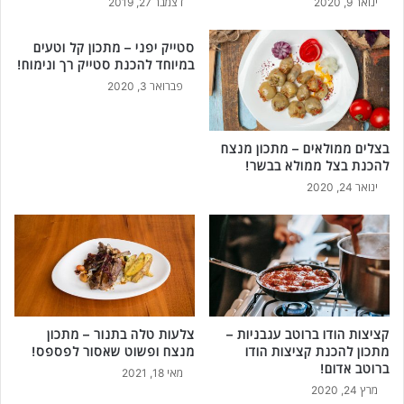
ינואר 9, 2020
דצמבר 27, 2019
ע
י
ו
כ
ל
סטייק יפני – מתכון קל וטעים
נ
במיוחד להכנת סטייק רך ונימוח!
ה
ס
!
ו
פברואר 3, 2020
!
בצלים ממולאים – מתכון מנצח
להכנת בצל ממולא בבשר!
ינואר 24, 2020
קציצות הודו ברוטב עגבניות –
צלעות טלה בתנור – מתכון
מתכון להכנת קציצות הודו
מנצח ופשוט שאסור לפספס!
ברוטב אדום!
מאי 18, 2021
מרץ 24, 2020