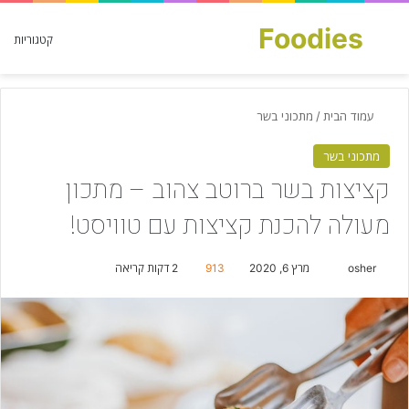
Foodies
חפש עבור
קטגוריות
עמוד הבית
/
מתכוני בשר
מתכוני בשר
קציצות בשר ברוטב צהוב – מתכון
מעולה להכנת קציצות עם טוויסט!
osher
S
מרץ 6, 2020
913
2 דקות קריאה
e
n
d
a
n
e