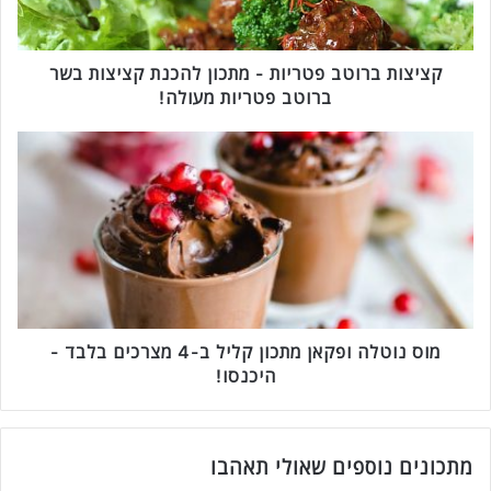
ב
ר
ו
ט
קציצות ברוטב פטריות - מתכון להכנת קציצות בשר
ב
ברוטב פטריות מעולה!
פ
ט
מ
ר
ו
י
ס
ו
נ
ת
ו
-
ט
מ
ל
ת
ה
כ
ו
ו
פ
מוס נוטלה ופקאן מתכון קליל ב-4 מצרכים בלבד -
ן
ק
היכנסו!
ל
א
ה
ן
כ
מ
נ
ת
מתכונים נוספים שאולי תאהבו
ת
כ