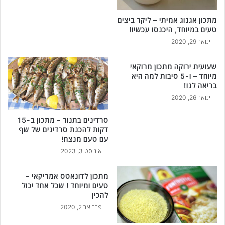
ם
ו
ר
מתכון אגנוג אמיתי – ליקר ביצים
ר
י
טעים במיוחד, היכנסו עכשיו!
ט
ב
ינואר 29, 2020
ה
ת
!
ב
צ
שעועית ירוקה מתכון מרוקאי
ל
מיוחד – ו-5 סיבות למה היא
?
בריאה לנו!
ה
ינואר 26, 2020
י
כ
סרדינים בתנור – מתכון ב-15
נ
דקות להכנת סרדינים של שף
ס
עם טעם מנצח!
ו
אוגוסט 3, 2023
!
מתכון לדונאטס אמריקאי –
טעים ומיוחד ! שכל אחד יכול
להכין
פברואר 2, 2020