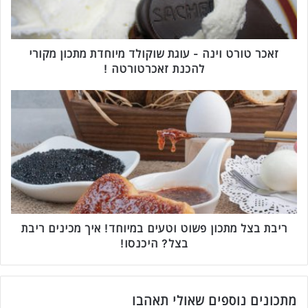
ר
ט
ו
י
זאכר טורט וינה - עוגת שוקולד מיוחדת מתכון מקורי
נ
להכנת זאכרטורטה !
ה
-
ר
ע
י
ו
ב
ג
ת
ת
ב
ש
צ
ו
ל
ק
מ
ו
ת
ל
כ
ריבת בצל מתכון פשוט וטעים במיוחד! איך מכינים ריבת
ד
ו
בצל? היכנסו!
מ
ן
י
פ
ו
ש
ח
ו
מתכונים נוספים שאולי תאהבו