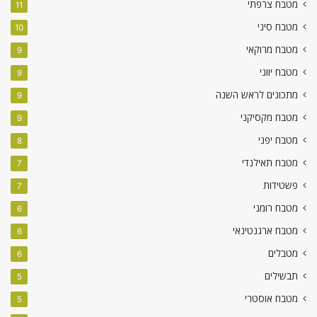
מטבח צרפתי
11
מטבח סיני
10
מטבח מרוקאי
9
מטבח יווני
9
מתכונים לראש השנה
9
מטבח מקסיקני
9
מטבח יפני
8
מטבח תאילנדי
7
פשטידות
7
מטבח רומני
6
מטבח ארגנטינאי
6
מטבלים
6
תבשילים
5
מטבח אוסטרי
5