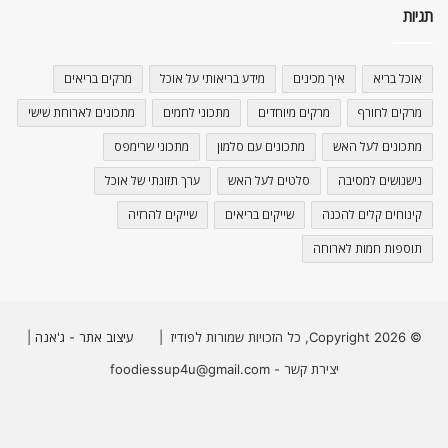
תגיות
אוכל בריא
איך מכינים
מידע בריאותי על אוכל
מרקים בריאים
מרקים לחורף
מרקים מיוחדים
מתכוני לחמים
מתכונים לארוחת שישי
מתכונים לעל האש
מתכונים עם סלמון
מתכוני שרימפס
נישנושים למסיבה
סלטים לעל האש
ערך תזונתי של אוכל
קינוחים קלים להכנה
שייקים בריאים
שייקים להרזיה
תוספות חמות לארוחה
© Copyright 2026, כל הזכויות שמורות לפודיז |
עיצוב אתר - ג'אנה
|
יצירת קשר - foodiessup4u@gmail.com
Instagram
YouTube
Facebook
X