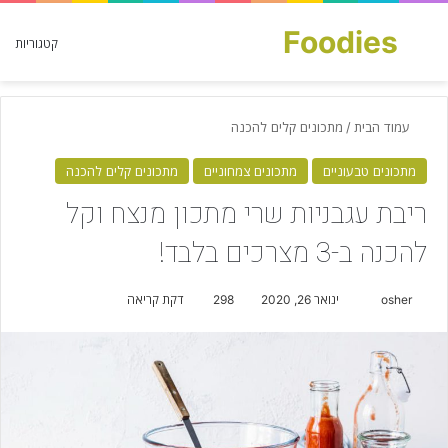
Foodies
חפש עבור
קטגוריות
עמוד הבית
/
מתכונים קלים להכנה
מתכונים טבעוניים
מתכונים צמחוניים
מתכונים קלים להכנה
ריבת עגבניות שרי מתכון מנצח וקל
להכנה ב-3 מצרכים בלבד!
osher
S
ינואר 26, 2020
298
דקת קריאה
e
n
d
a
n
e