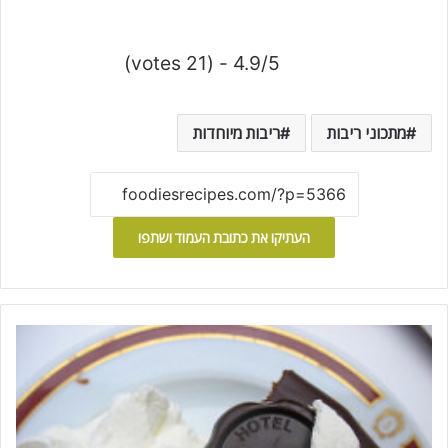
4.9/5 - (21 votes)
מתכוני ריבות
ריבות מיוחדות
העתיקו את כתובת העמוד ושתפו
ז
א
כ
ר
ט
ו