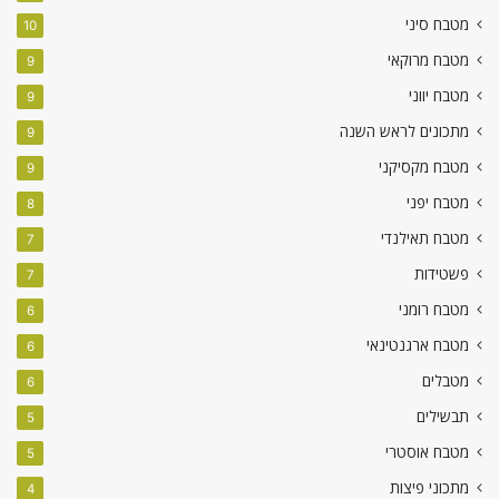
מטבח סיני
10
מטבח מרוקאי
9
מטבח יווני
9
מתכונים לראש השנה
9
מטבח מקסיקני
9
מטבח יפני
8
מטבח תאילנדי
7
פשטידות
7
מטבח רומני
6
מטבח ארגנטינאי
6
מטבלים
6
תבשילים
5
מטבח אוסטרי
5
מתכוני פיצות
4