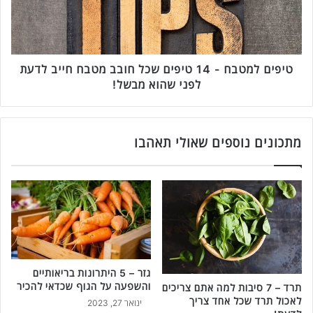
ו
ל
א
מ
י
ט
ו
ב
ת
ח
טיפים למטבח - 14 טיפים שכל חובב מטבח חייב לדעת
ש
-
לפני שהוא מבשל!
א
1
ת
4
ם
ט
ח
י
מתכונים נוספים שאולי תאהבו
י
פ
י
י
ב
ם
י
ש
ם
כ
ל
ל
ד
ח
ע
ו
ת
גזר – 5 היתרונות בריאותיים
ב
והשפעה על הגוף שכדאי להכיר
!
תרד – 7 סיבות למה אתם צריכים
ב
לאכול תרד שכל אחד צריך
7
מ
ינואר 27, 2023