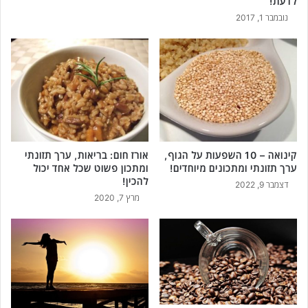
לדעת!
ע
ט
ו
נובמבר 1, 2017
ב
ב
ח
ד
ח
ו
י
ת
י
ח
ב
ש
ל
ו
ד
ב
ע
ו
ת
קינואה – 10 השפעות על הגוף,
אורז חום: בריאות, ערך תזונתי
ת
ל
ערך תזונתי ומתכונים מיוחדים!
ומתכון פשוט שכל אחד יכול
פ
להכין!
דצמבר 9, 2022
נ
מרץ 7, 2020
י
ש
ה
ו
א
מ
ב
ש