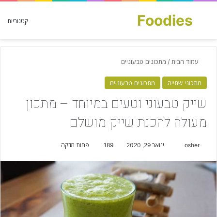
Foodies
חפש עבור
קטגוריות
עמוד הבית
/
מתכונים טבעוניים
מתכוני שתייה
מתכונים טבעוניים
שייק טבעוני וטעים במיוחד – מתכון
מעולה להכנת שייק מושלם
osher
S
ינואר 29, 2020
189
פחות מדקה
e
n
d
a
n
e