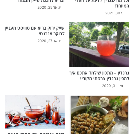
וכל מה שצריך לדעת על הפרי
ובריא להכנת שייק מנצח!
כ
המיוחד!
ינואר 25, 2020
י
יוני 30, 2021
ט
ע
שייק ירוק בריא עם טוויסט מעניין
י
לבוקר אנרגטי
מ
ה
ינואר 27, 2020
ש
א
כ
ל
ת
גרנדין – מתכון שילמד אתכם איך
ם
להכין גרנדין צרפתי מקורי!
!
ינואר 31, 2020