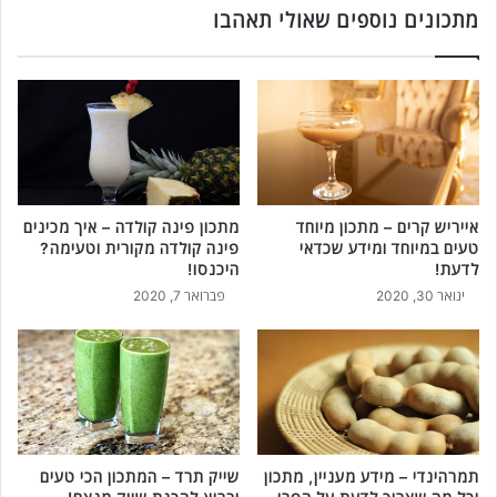
ו
ת
מתכונים נוספים שאולי תאהבו
ר
כ
י
ו
ר
ן
י
ט
ז
ע
ו
י
ט
ם
ו
ו
ב
אייריש קרים – מתכון מיוחד
מתכון פינה קולדה – איך מכינים
מ
טעים במיוחד ומידע שכדאי
פינה קולדה מקורית וטעימה?
ל
י
לדעת!
היכנסו!
ת
ו
י
ינואר 30, 2020
פברואר 7, 2020
ח
נ
ד
ש
ל
כ
ח
ח
ב
י
י
ם
ת
!
ה
תמרהינדי – מידע מעניין, מתכון
שייק תרד – המתכון הכי טעים
ה