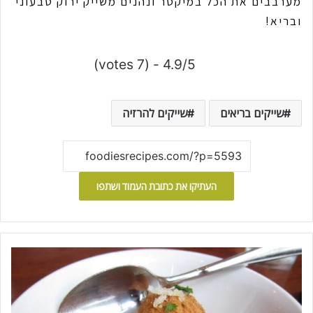
מערבבים את הכל במיקסר ונהנים משייק ירוק טבעוני
ובריא!
4.9/5 - (7 votes)
שייקים בריאים
שייקים להרזיה
העתיקו את כתובת העמוד ושתפו
א
ר
נ
צ