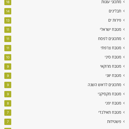
מתכוני עוגות
18
תבלינים
14
פירות ים
13
מטבח ישראלי
11
מתכונים לפסח
11
מטבח צרפתי
11
מטבח סיני
10
מטבח מרוקאי
9
מטבח יווני
9
מתכונים לראש השנה
9
מטבח מקסיקני
9
מטבח יפני
8
מטבח תאילנדי
7
פשטידות
7