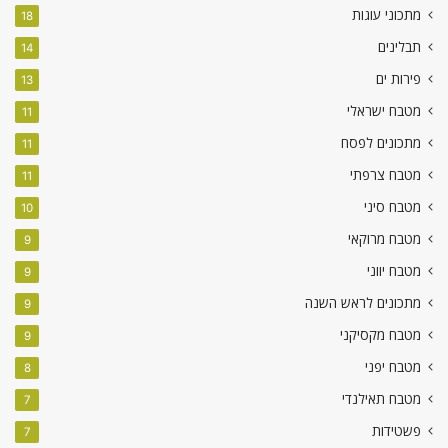
מתכוני עוגות
18
תבלינים
14
פירות ים
13
מטבח ישראלי
11
מתכונים לפסח
11
מטבח צרפתי
11
מטבח סיני
10
מטבח מרוקאי
9
מטבח יווני
9
מתכונים לראש השנה
9
מטבח מקסיקני
9
מטבח יפני
8
מטבח תאילנדי
7
פשטידות
7