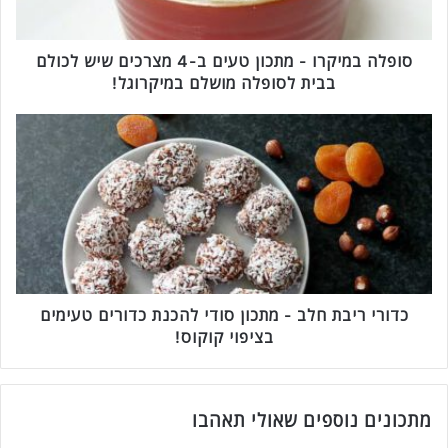
י
ק
ר
סופלה במיקרו - מתכון טעים ב-4 מצרכים שיש לכולם
ו
בבית לסופלה מושלם במיקרוגל!
-
מ
כ
ת
ד
כ
ו
ו
ר
ן
י
ט
ר
ע
י
י
ב
ם
ת
ב
ח
כדורי ריבת חלב - מתכון סודי להכנת כדורים טעימים
-
ל
בציפוי קוקוס!
4
ב
מ
-
צ
מ
ר
ת
מתכונים נוספים שאולי תאהבו
כ
כ