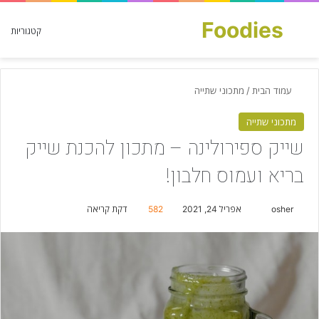
Foodies
חפש עבור
קטגוריות
עמוד הבית
/
מתכוני שתייה
מתכוני שתייה
שייק ספירולינה – מתכון להכנת שייק
בריא ועמוס חלבון!
osher
S
אפריל 24, 2021
582
דקת קריאה
e
n
d
a
n
e