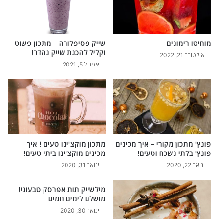
ו
י
ש
ם
ל
ב
ם
צ
ב
מוחיטו רימונים
שייק פסיפלורה – מתכון פשוט
י
וקליל להכנת שייק נהדר!
מ
פ
אוקטובר 21, 2022
י
ו
אפריל 5, 2021
ק
י
ר
ק
ו
ו
ג
ק
ל
ו
!
ס
!
פונץ' מתכון מקורי – איך מכינים
מתכון מוקצ'ינו טעים ! איך
פונץ' בלתי נשכח וטעים!
מכינים מוקצ'ינו ביתי טעים!
ינואר 22, 2020
ינואר 31, 2020
מילשייק תות אפרסק טבעוני!
מושלם לימים חמים
ינואר 30, 2020