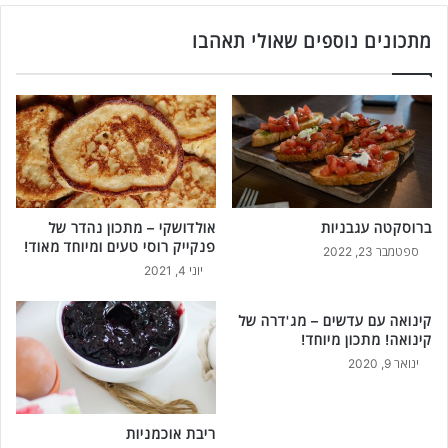
י
ת
ם
מתכונים נוספים שאולי תאהבו
ס
ל
ו
פ
כ
נ
ר
ק
י
י
ק
ב
ברוסקטה עגבניות
אולדושקי – מתכון נהדר של
ל
פנקייק רוסי טעים ומיוחד מאוד!
י
ספטמבר 23, 2022
ח
יוני 4, 2021
ל
ב
קינואה עם עדשים – מג'דרה של
מ
קינואה! מתכון מיוחד!
ע
ינואר 9, 2020
ו
ל
ה
ריבת אוכמניות
ו