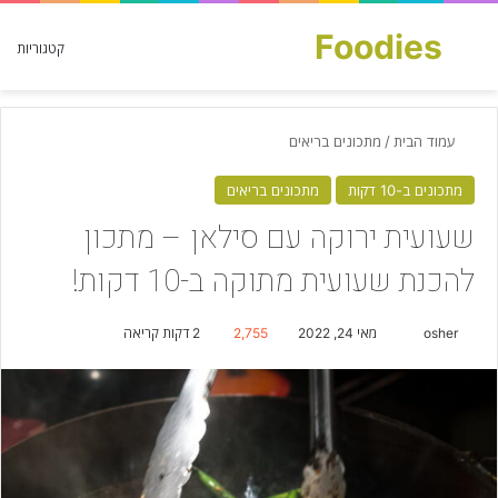
Foodies
חפש עבור
קטגוריות
עמוד הבית
/
מתכונים בריאים
מתכונים ב-10 דקות
מתכונים בריאים
שעועית ירוקה עם סילאן – מתכון
להכנת שעועית מתוקה ב-10 דקות!
osher
S
מאי 24, 2022
2,755
2 דקות קריאה
e
n
d
a
n
e