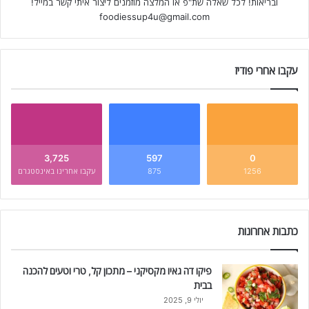
ובריאות! לכל שאלה שת"פ או המלצה מוזמנים ליצור איתי קשר במייל!
foodiessup4u@gmail.com
עקבו אחרי פודיז
3,725
597
0
1256
875
עקבו אחרינו באינסטגרם
כתבות אחרונות
פיקו דה גאיו מקסיקני – מתכון קל, טרי וטעים להכנה
בבית
יולי 9, 2025