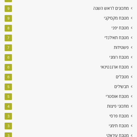
מתכונים לראש השנה
9
מטבח מקסיקני
9
מטבח יפני
8
מטבח תאילנדי
7
פשטידות
7
מטבח רומני
6
מטבח ארגנטינאי
6
מטבלים
6
תבשילים
5
מטבח אוסטרי
5
מתכוני פיצות
4
מטבח פרסי
3
מטבח תימני
3
מטבח עיראקי
3