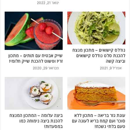
ינואר 21, 2022
מ
נ
צ
ח
!
נודלס קישואים – מתכון מנצח
להכנת סלט נודלס קישואים
שייק אבטיח עם תותים – מתכון
וביצה קשה
זריז ופשוט להכנת שייק חלומי!
אפריל 9, 2021
פברואר 29, 2020
עוגת גזר בריאה – מתכון ללא
ביצה עלומה – המתכון המנצח
סוכר ועם קמח בריא לעוגה עם
להכנת ביצה נימוחה כמו
טעם בלתי נשכח!
במסעדות!