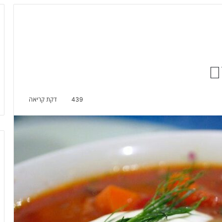
ם
439
דקת קריאה