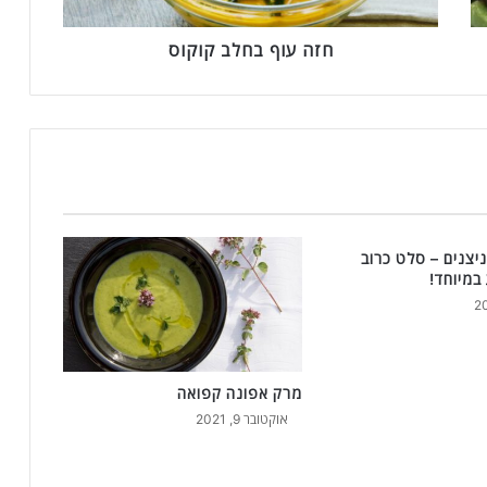
ח
ל
ב
חזה עוף בחלב קוקוס
ק
ו
ק
ו
ס
ניצנים – סלט כרוב
במיוחד!
מרק אפונה קפואה
אוקטובר 9, 2021