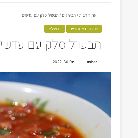
עמוד הבית
/
תבשילים
/
תבשיל סלק עם עדשים
מתכונים צמחוניים
תבשילים
תבשיל סלק עם עדשי
osher
S
יולי 30, 2022
e
n
d
a
n
e
m
a
i
l