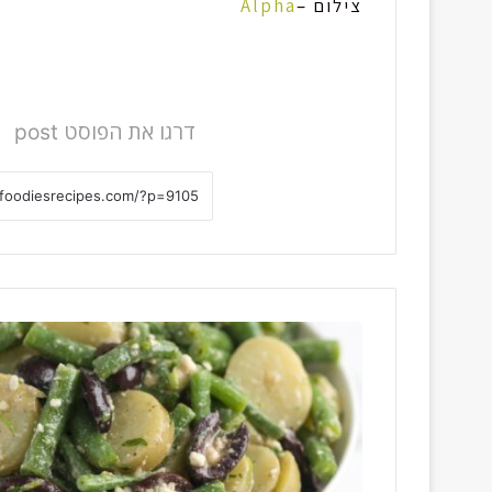
צילום –
Alpha
דרגו את הפוסט post
ס
ל
ט
ש
ע
ו
ע