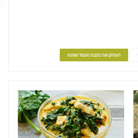
העתיקו את כתובת העמוד ושתפו
ח
ז
ה
ע
ו
ף
ב