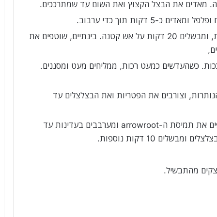
-5 דקות תוך כדי ערבוב.
מוסיפים את רסק העגבניות, היין וציר הירקות, ומבשלים 20 דקות על אש קטנה. בינתיים, שוטפים את
ם,
 עד שהן מתרככות. כשהעדשים כמעט רכות, ממליחים מעט ומסננים.
ם את 2 כפות השמן הנותרות, וצורבים את הפטריות ואת הבצלצלים עד
טועמים את התבשיל ומתקנים תיבול. מוסיפים את תמיסת ה-arrowroot ומערבבים בעדינות עד
שלים 10 דקות נוספות.
וצקים מהתבשיל.