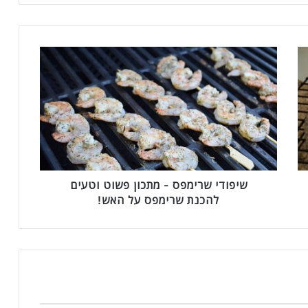
ש
י
פ
ו
ד
י
ש
ר
י
מ
שיפודי שרימפס - מתכון פשוט וטעים
פ
להכנת שרימפס על האש!
ס
-
מ
ת
כ
ו
ן