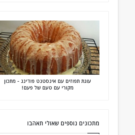
ע
ו
ג
ת
ת
פ
ו
ז
י
ם
עוגת תפוזים עם אינסטנט פודינג - מתכון
ע
מקורי עם טעם של פעם!
ם
א
י
נ
ס
מתכונים נוספים שאולי תאהבו
ט
נ